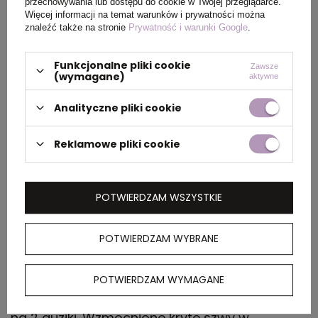
przechowywania lub dostępu do cookie w Twojej przeglądarce.
Więcej informacji na temat warunków i prywatności można
PAKOWANIE
znaleźć także na stronie
Prywatność i warunki Google
.
Funkcjonalne pliki cookie
Zawsze
Wymiary
58 x 40 x 28 cm
(wymagane)
aktywne
kartonu
zewnętrznego
Analityczne pliki cookie
Waga
13 kg
Reklamowe pliki cookie
kartonu
zewnętrznego
POTWIERDZAM WSZYSTKIE
OPIS
POTWIERDZAM WYBRANE
Koszulka polo z krótkim rękawem z bawełny
POTWIERDZAM WYMAGANE
organicznej z certyfikatem OCS. Kołnierzyk i
rękawy wykończone ściągaczem 1x1. Zapięcie
na 2 guziki. Wzmocnione kryte szwy w