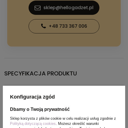
sklep@hellogadzet.pl
+48 733 367 006
SPECYFIKACJA PRODUKTU
Materiał
Splot Piqué100% Bawełna
Konfiguracja zgód
organiczna, 210 g/m2
Dbamy o Twoją prywatność
Kolor
błękit królewski
Sklep korzysta z plików cookie w celu realizacji usług zgodnie z
Polityką dotyczącą cookies
. Możesz określić warunki