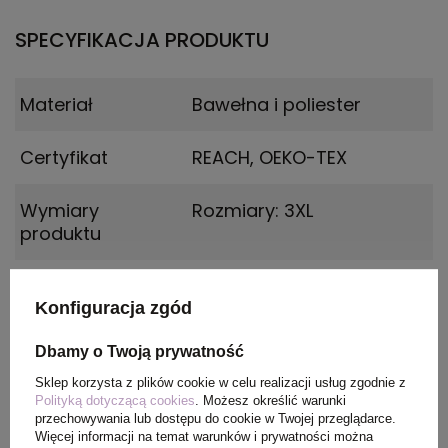
SPECYFIKACJA PRODUKTU
Materiał
Bawełna i poliester
Certyfikat
REACH, OEKO-TEX
Wymiary
Rozmiary: 3XL
produktu
Kolor
granatowy
Konfiguracja zgód
Dbamy o Twoją prywatność
PAKOWANIE
Sklep korzysta z plików cookie w celu realizacji usług zgodnie z
Polityką dotyczącą cookies
. Możesz określić warunki
przechowywania lub dostępu do cookie w Twojej przeglądarce.
Więcej informacji na temat warunków i prywatności można
Wymiary
0.340X0.260X0.400