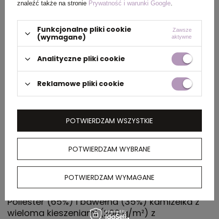
znaleźć także na stronie
Prywatność i warunki Google
.
kartonu
zewnętrznego
Funkcjonalne pliki cookie
(m)
Zawsze
(wymagane)
aktywne
Ilość szt. w
1
Analityczne pliki cookie
kartonie
wewnętrznym
Reklamowe pliki cookie
Waga
9.000
kartonu
POTWIERDZAM WSZYSTKIE
zewnętrznego
(kg)
POTWIERDZAM WYBRANE
OPIS
POTWIERDZAM WYMAGANE
Poliester (65%) i bawełna (35%) kamizelka z
wieloma kieszeniami (200 g/m²) z