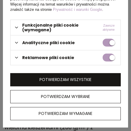
kartonu
Więcej informacji na temat warunków i prywatności można
znaleźć także na stronie
Prywatność i warunki Google
.
zewnętrznego
(m)
Funkcjonalne pliki cookie
Zawsze
(wymagane)
aktywne
Ilość szt. w
1
kartonie
Analityczne pliki cookie
wewnętrznym
Reklamowe pliki cookie
Waga
9.000
kartonu
zewnętrznego
POTWIERDZAM WSZYSTKIE
(kg)
POTWIERDZAM WYBRANE
OPIS
POTWIERDZAM WYMAGANE
Poliester (65%) i bawełna (35%) kamizelka z
wieloma kieszeniami (200 g/m²) z