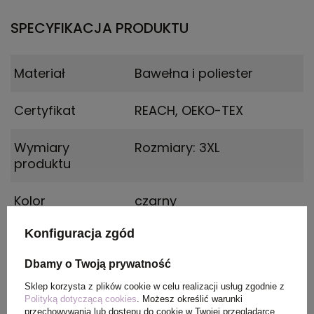
SPECYFIKACJA PRODUKTU
Materiał
Bawełna i poliester
Certyfikat
REACH, OEKO-TEX
Wymiary
Rozmiary: 3XL
produktu
Kolor
czarny
Konfiguracja zgód
PAKOWANIE
Dbamy o Twoją prywatność
Sklep korzysta z plików cookie w celu realizacji usług zgodnie z
Polityką dotyczącą cookies
. Możesz określić warunki
Wymiary
0.340X0.260X0.400
przechowywania lub dostępu do cookie w Twojej przeglądarce.