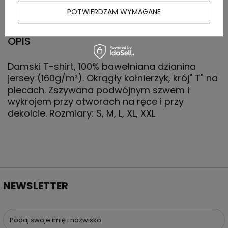
(kg)
POTWIERDZAM WYMAGANE
OPIS
Damski T-shirt, 100% bawełniana dzianina
jersey (160g/m²). Okrągły kołnierzyk, krój" T" na
plecach. Zszywana podwójnym szwem i
wykrojem przy otworach na ręce i przy
dekolcie. Rozmiary: S, M, L, XL, XXL
NEWSLETTER
Podaj swoje imię i nazwisko