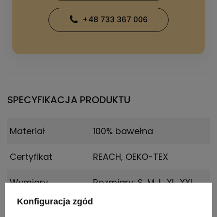
+48 733 367 006
SPECYFIKACJA PRODUKTU
Materiał
100% bawełna
Certyfikat
REACH, OEKO-TEX
Wymiary
Rozmiary: S, M, L, XL, XXL
produktu
Konfiguracja zgód