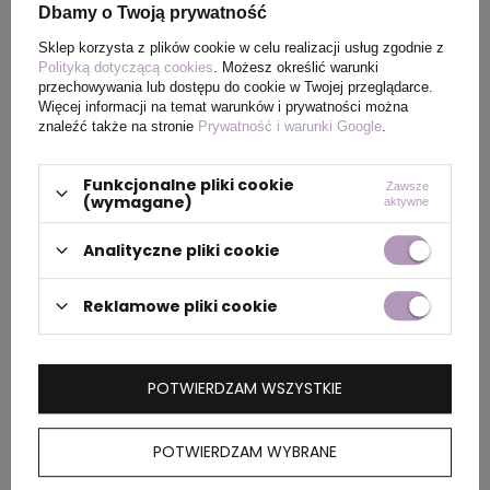
Kolor
różowy
Dbamy o Twoją prywatność
Sklep korzysta z plików cookie w celu realizacji usług zgodnie z
Polityką dotyczącą cookies
. Możesz określić warunki
przechowywania lub dostępu do cookie w Twojej przeglądarce.
PAKOWANIE
Więcej informacji na temat warunków i prywatności można
znaleźć także na stronie
Prywatność i warunki Google
.
Wymiary
0.480x0.260x0.360
Funkcjonalne pliki cookie
Zawsze
kartonu
(wymagane)
aktywne
zewnętrznego
(m)
Analityczne pliki cookie
Ilość szt. w
10
Reklamowe pliki cookie
kartonie
wewnętrznym
POTWIERDZAM WSZYSTKIE
Waga
11.000
kartonu
POTWIERDZAM WYBRANE
zewnętrznego