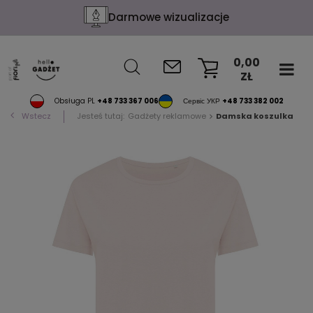
Darmowe wizualizacje
0,00
ZŁ
KOSZYK
Obsługa PL
+48 733 367 006
Сервіс УКР
+48 733 382 002
Wstecz
Jesteś tutaj:
Gadżety reklamowe
Damska koszulka Iqon