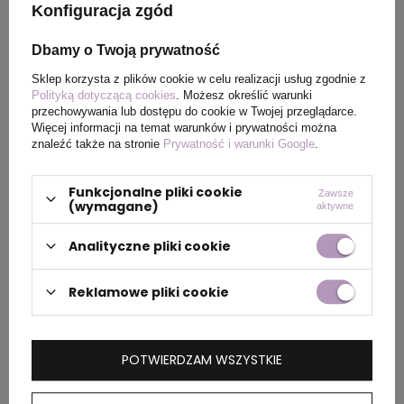
Rozmiar
XXS
Konfiguracja zgód
Dbamy o Twoją prywatność
Sklep korzysta z plików cookie w celu realizacji usług zgodnie z
PAKOWANIE
Polityką dotyczącą cookies
. Możesz określić warunki
przechowywania lub dostępu do cookie w Twojej przeglądarce.
Więcej informacji na temat warunków i prywatności można
Ilość szt. w
5
znaleźć także na stronie
Prywatność i warunki Google
.
kartonie
wewnętrznym
Funkcjonalne pliki cookie
Zawsze
(wymagane)
aktywne
Wymiary
60 x 40 x 30 cm
Analityczne pliki cookie
kartonu
zewnętrznego
Reklamowe pliki cookie
OPIS
POTWIERDZAM WSZYSTKIE
Koszulka damska, regularny krój, okrągły