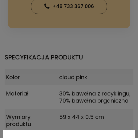
+48 733 367 006
SPECYFIKACJA PRODUKTU
Kolor
cloud pink
Materiał
30% bawełna z recyklingu,
70% bawełna organiczna
Wymiary
59 x 44 x 0,5 cm
produktu