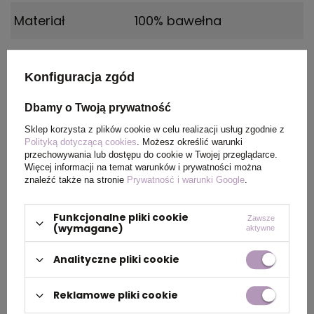
Materiał
100% bawełna
Certyfikat
REACH, OEKO-TEX
Konfiguracja zgód
Płeć
MALE
Dbamy o Twoją prywatność
Wymiary
Rozmiar: 3XL
Sklep korzysta z plików cookie w celu realizacji usług zgodnie z
Polityką dotyczącą cookies
. Możesz określić warunki
produktu
przechowywania lub dostępu do cookie w Twojej przeglądarce.
Więcej informacji na temat warunków i prywatności można
znaleźć także na stronie
Prywatność i warunki Google
.
Kolor
Szafirowy
Funkcjonalne pliki cookie
Zawsze
(wymagane)
aktywne
PAKOWANIE
Analityczne pliki cookie
Wymiary
0.570x0.320x0.380
Reklamowe pliki cookie
kartonu