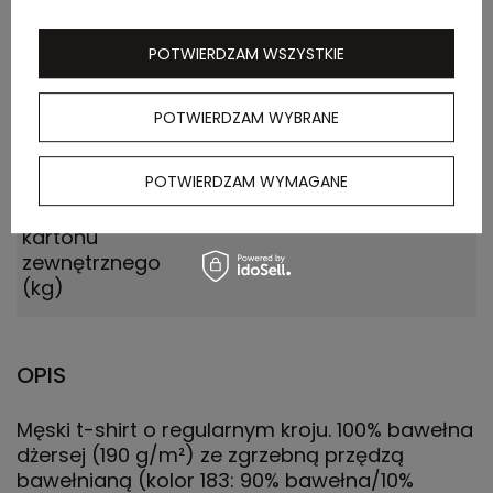
zewnętrznego
(m)
POTWIERDZAM WSZYSTKIE
Ilość szt. w
10
POTWIERDZAM WYBRANE
kartonie
wewnętrznym
POTWIERDZAM WYMAGANE
Waga
21.000
kartonu
zewnętrznego
(kg)
OPIS
Męski t-shirt o regularnym kroju. 100% bawełna
dżersej (190 g/m²) ze zgrzebną przędzą
bawełnianą (kolor 183: 90% bawełna/10%