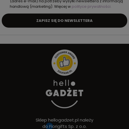
(adres e-mail) na potrzeby wysyłki newslettera z informacją
handlową (marketing). Więcej w
polityce prywatności.
ZAPISZ SIĘ DO NEWSLETTERA
Sklep hellogadzet.pl należy
do
Fiorigifts Sp. z o.o.