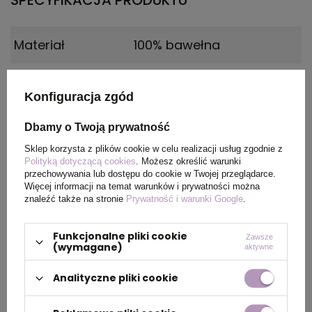
SPECYFIKACJA PRODUKTU
Materiał
100% bawełna
Certyfikat
REACH, OEKO-TEX
Konfiguracja zgód
Płeć
MALE
Dbamy o Twoją prywatność
Sklep korzysta z plików cookie w celu realizacji usług zgodnie z
Wymiary
Rozmiar: 3XL
Polityką dotyczącą cookies
. Możesz określić warunki
produktu
przechowywania lub dostępu do cookie w Twojej przeglądarce.
Więcej informacji na temat warunków i prywatności można
znaleźć także na stronie
Prywatność i warunki Google
.
Kolor
Morski niebieski
Funkcjonalne pliki cookie
Zawsze
(wymagane)
aktywne
PAKOWANIE
Analityczne pliki cookie