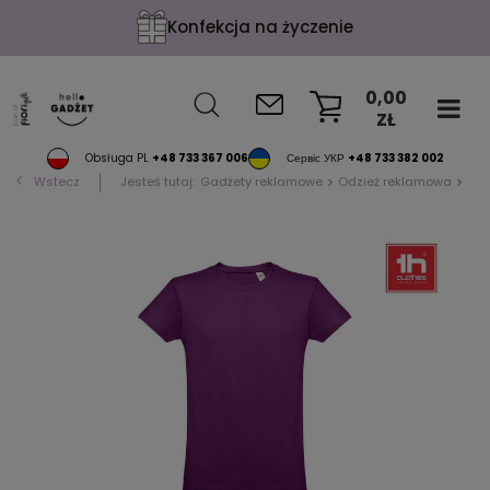
Konfekcja na życzenie
0,00
ZŁ
KOSZYK
Obsługa PL
+48 733 367 006
Сервіс УКР
+48 733 382 002
Wstecz
Jesteś tutaj:
Gadżety reklamowe
Odzież reklamowa
T-s