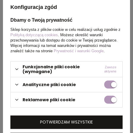
Konfiguracja zgód
PAKOWANIE
Dbamy o Twoją prywatność
Sklep korzysta z plików cookie w celu realizacji usług zgodnie z
Wymiary
51,3 x 48,2 x 47,5 cm
Polityką dotyczącą cookies
. Możesz określić warunki
kartonu
przechowywania lub dostępu do cookie w Twojej przeglądarce.
Więcej informacji na temat warunków i prywatności można
zewnętrznego
znaleźć także na stronie
Prywatność i warunki Google
.
Funkcjonalne pliki cookie
Zawsze
OPIS
(wymagane)
aktywne
Analityczne pliki cookie
Głośnik bezprzewodowy z funkcją wiaderka do
lodu, zmieniające kolor światła w podstawie,
bateria 1200 mAh
Reklamowe pliki cookie
POTWIERDZAM WSZYSTKIE