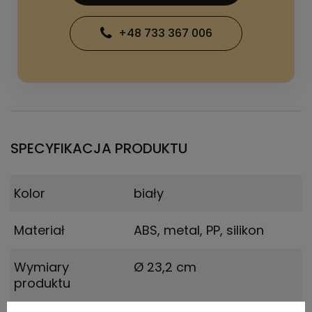
+48 733 367 006
SPECYFIKACJA PRODUKTU
Kolor
biały
Materiał
ABS, metal, PP, silikon
Wymiary
Ø 23,2 cm
produktu