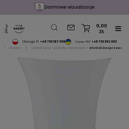
Darmowe wizualizacje
0,00
ZŁ
KOSZYK
Obsługa PL
+48 733 367 006
Сервіс УКР
+48 733 382 002
Wstecz
Jesteś tutaj:
Gadżety reklamowe
Głośnik bezprzewodow