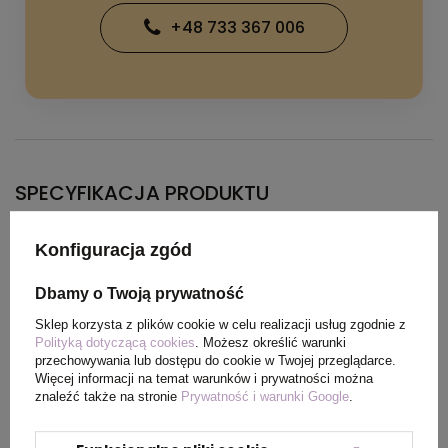
+48 733 367 006
SPECYFIKACJA PRODUKTU
Konfiguracja zgód
Kolor
różowy
Dbamy o Twoją prywatność
Materiał
poliester, plastik
Sklep korzysta z plików cookie w celu realizacji usług zgodnie z
Polityką dotyczącą cookies
. Możesz określić warunki
Wymiary
8 x 9 x 18 cm
przechowywania lub dostępu do cookie w Twojej przeglądarce.
Więcej informacji na temat warunków i prywatności można
produktu
znaleźć także na stronie
Prywatność i warunki Google
.