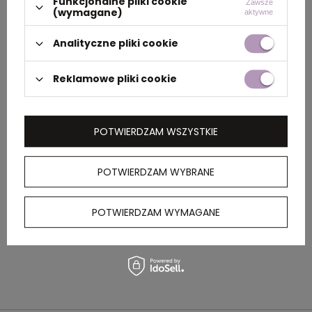
Funkcjonalne pliki cookie
Zawsze
(wymagane)
aktywne
PAKOWANIE
Analityczne pliki cookie
Wymiary
60 x 40 x 40 cm
Reklamowe pliki cookie
kartonu
zewnętrznego
POTWIERDZAM WSZYSTKIE
OPIS
POTWIERDZAM WYBRANE
Pluszowy flaming z haftowanymi oczami
POTWIERDZAM WYMAGANE