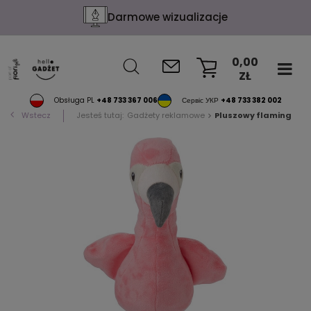
Darmowe wizualizacje
0,00
ZŁ
KOSZYK
Obsługa PL
+48 733 367 006
Сервіс УКР
+48 733 382 002
Wstecz
Jesteś tutaj:
Gadżety reklamowe
Pluszowy flaming