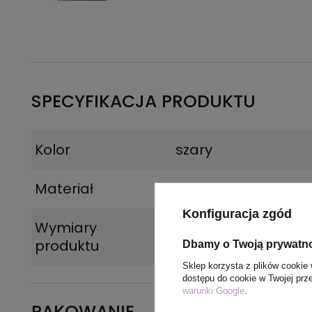
SPECYFIKACJA PRODUKTU
Kolor
szary
Materiał
plastik, poliester
Konfiguracja zgód
Wymiary
38 x 22 x 25 cm
produktu
Dbamy o Twoją prywatn
Sklep korzysta z plików cookie 
dostępu do cookie w Twojej prz
warunki Google
.
PAKOWANIE