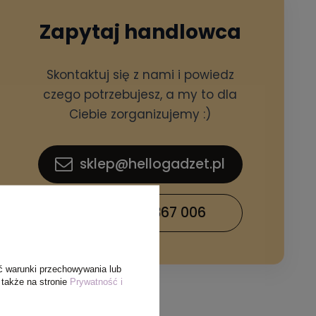
Zapytaj handlowca
Skontaktuj się z nami i powiedz
czego potrzebujesz, a my to dla
Ciebie zorganizujemy :)
sklep@hellogadzet.pl
+48 733 367 006
ć warunki przechowywania lub
 także na stronie
Prywatność i