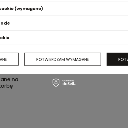
i cookie (wymagane)
ookie
ookie
ANE
POTWIERDZAM WYMAGANE
POT
nane na
torbę