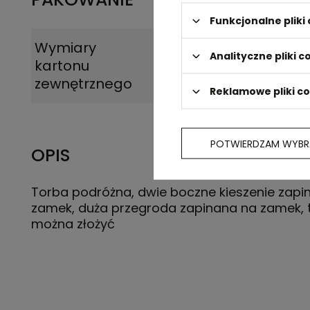
Funkcjonalne plik
Wymiary
60 x 44 x 40 cm
Analityczne pliki c
kartonu
zewnętrznego
Reklamowe pliki c
POTWIERDZAM WYBR
OPIS
Torba podróżna, dwie boczne kieszenie zapi
zamek, duża przegroda zapinana na zamek, 
można złożyć