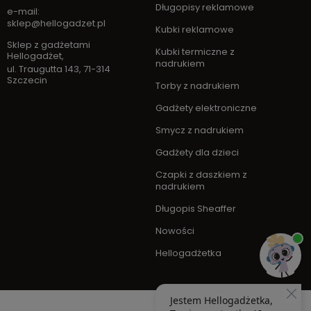
Długopisy reklamowe
e-mail:
sklep@hellogadzet.pl
Kubki reklamowe
Sklep z gadżetami
Kubki termiczne z
Hellogadżet
,
nadrukiem
ul. Traugutta 143
,
71-314
Szczecin
Torby z nadrukiem
Gadżety elektroniczne
Smycz z nadrukiem
Gadżety dla dzieci
Czapki z daszkiem z
nadrukiem
Długopis Sheaffer
Nowości
Hellogadżetka