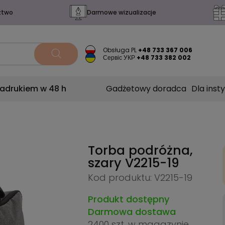
ztwo
Darmowe wizualizacje
Obsługa PL
+48 733 367 006
Сервіс УКР
+48 733 382 002
nadrukiem w 48 h
Gadżetowy doradca
Dla insty
Torba podróżna,
szary
V2215-19
Kod produktu: V2215-19
Produkt dostępny
Darmowa dostawa
2400 szt.
w magazynie