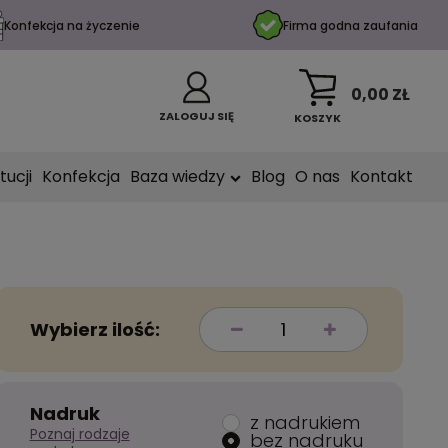
Konfekcja na życzenie
Firma godna zaufania
0,00 ZŁ
ZALOGUJ SIĘ
KOSZYK
tucji
Konfekcja
Baza wiedzy
Blog
O nas
Kontakt
Wybierz ilość:
Nadruk
z nadrukiem
Poznaj rodzaje
bez nadruku