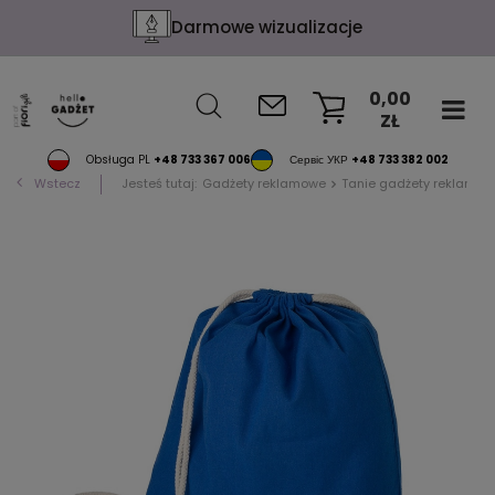
Darmowe wizualizacje
0,00
ZŁ
KOSZYK
Obsługa PL
+48 733 367 006
Сервіс УКР
+48 733 382 002
Wstecz
Jesteś tutaj:
Gadżety reklamowe
Tanie gadżety reklamow