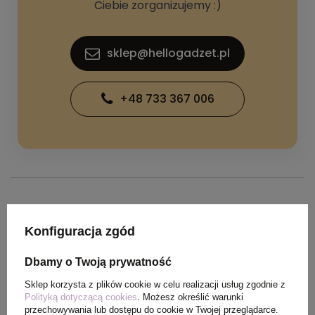
Ciebie zorganizujemy :)
sklep@hellogadzet.pl
+48 733 367 006
SPECYFIKACJA PRODUKTU
Konfiguracja zgód
Kolor
granatowy
Dbamy o Twoją prywatność
Sklep korzysta z plików cookie w celu realizacji usług zgodnie z
Materiał
bawełna, bawełna z
Polityką dotyczącą cookies
. Możesz określić warunki
przechowywania lub dostępu do cookie w Twojej przeglądarce.
recyklingu