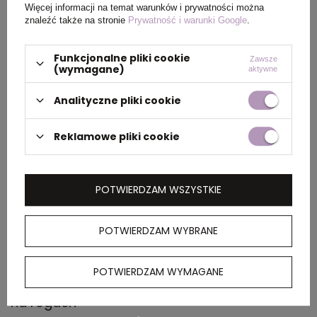
Więcej informacji na temat warunków i prywatności można
znaleźć także na stronie
Prywatność i warunki Google
.
Wymiary
42 x 38 x 42 cm
produktu
Funkcjonalne pliki cookie
Zawsze
(wymagane)
aktywne
Analityczne pliki cookie
PAKOWANIE
Reklamowe pliki cookie
Wymiary
46 x 30 x 42 cm
kartonu
POTWIERDZAM WSZYSTKIE
zewnętrznego
POTWIERDZAM WYBRANE
OPIS
POTWIERDZAM WYMAGANE
Worek ze sznurkiem z bawełny, wzmocniony
na rogach