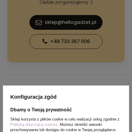
Ciebie zorganizujemy :)
sklep@hellogadzet.pl
+48 733 367 006
SPECYFIKACJA PRODUKTU
Konfiguracja zgód
Kolor
czarny
Dbamy o Twoją prywatność
Sklep korzysta z plików cookie w celu realizacji usług zgodnie z
Materiał
bawełna, bawełna z
Polityką dotyczącą cookies
. Możesz określić warunki
przechowywania lub dostępu do cookie w Twojej przeglądarce.
recyklingu