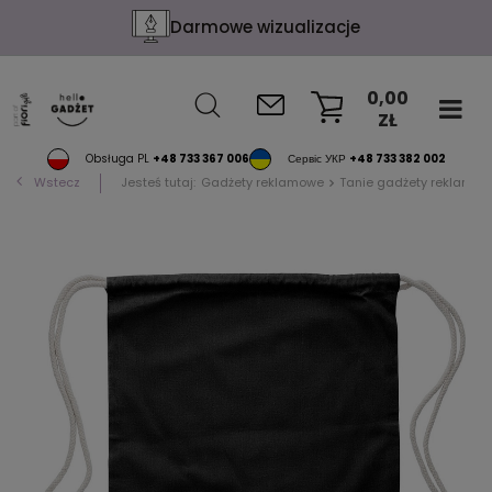
Darmowe wizualizacje
0,00
ZŁ
KOSZYK
Obsługa PL
+48 733 367 006
Сервіс УКР
+48 733 382 002
Wstecz
Jesteś tutaj:
Gadżety reklamowe
Tanie gadżety reklamow