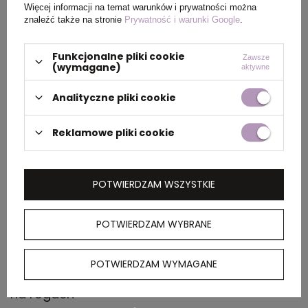
Więcej informacji na temat warunków i prywatności można
znaleźć także na stronie
Prywatność i warunki Google
.
Wymiary
42 x 38 x 42 cm
produktu
Funkcjonalne pliki cookie
Zawsze
(wymagane)
aktywne
Analityczne pliki cookie
PAKOWANIE
Reklamowe pliki cookie
Wymiary
46 x 30 x 42 cm
kartonu
POTWIERDZAM WSZYSTKIE
zewnętrznego
POTWIERDZAM WYBRANE
OPIS
POTWIERDZAM WYMAGANE
Worek ze sznurkiem z bawełny, wzmocniony
na rogach