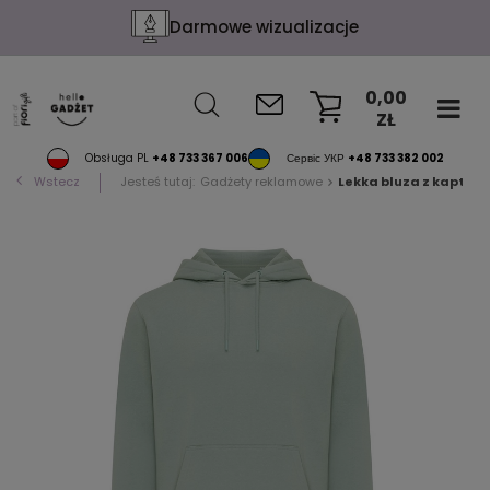
Darmowe wizualizacje
0,00
ZŁ
KOSZYK
Obsługa PL
+48 733 367 006
Сервіс УКР
+48 733 382 002
Wstecz
Jesteś tutaj:
Gadżety reklamowe
Lekka bluza z kapture