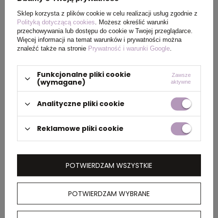
PAKOWANIE
Sklep korzysta z plików cookie w celu realizacji usług zgodnie z
Polityką dotyczącą cookies
. Możesz określić warunki
przechowywania lub dostępu do cookie w Twojej przeglądarce.
Więcej informacji na temat warunków i prywatności można
Ilość szt. w
5
znaleźć także na stronie
Prywatność i warunki Google
.
kartonie
wewnętrznym
Funkcjonalne pliki cookie
Zawsze
(wymagane)
aktywne
Wymiary
60 x 40 x 35 cm
kartonu
Analityczne pliki cookie
zewnętrznego
Reklamowe pliki cookie
OPIS
POTWIERDZAM WSZYSTKIE
Lekka bluza z kapturem, unisex,
dwuwarstwowy kaptur, regularny krój, okrągły
POTWIERDZAM WYBRANE
dekolt, długie rękawy, posiada wbudowany
znacznik AWARE™, który potwierdza