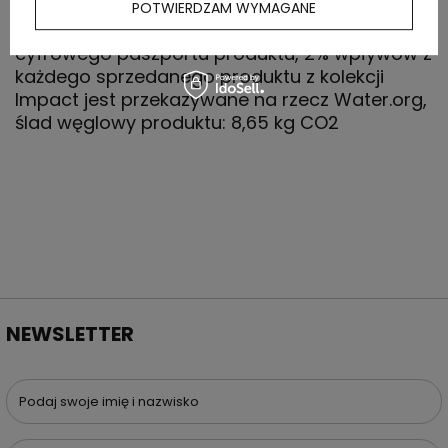
wykorzystanie materiałów z recyklingu,
POTWIERDZAM WYMAGANE
posiada kod QR na metce, który prowadzi do
cyfrowego paszportu produktu, 2% wpływów z
każdego sprzedanego produktu z kolekcji
Impact jest przekazywane na rzecz Water.org,
ślad węglowy produktu: 8,65 kg CO2
NEWSLETTER
Podaj swoje imię i nazwisko