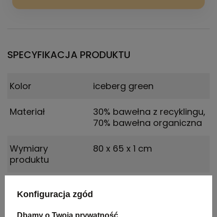
SPECYFIKACJA PRODUKTU
Kolor
iceberg green
Materiał
30% bawełna z recyklingu,
70% bawełna organiczna
Wymiary
80 x 65 x 1 cm
produktu
Rozmiar
XXXL
Konfiguracja zgód
Dbamy o Twoją prywatność