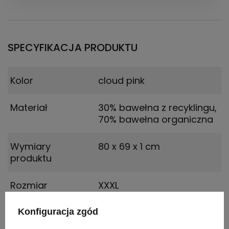
SPECYFIKACJA PRODUKTU
Kolor
cloud pink
Materiał
30% bawełna z recyklingu,
70% bawełna organiczna
Wymiary
80 x 69 x 1 cm
produktu
Rozmiar
XXXL
Konfiguracja zgód