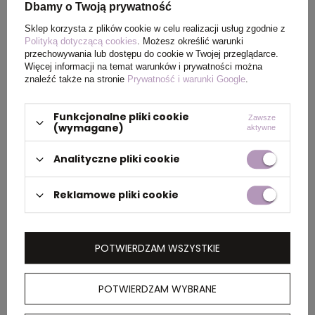
PAKOWANIE
Dbamy o Twoją prywatność
Sklep korzysta z plików cookie w celu realizacji usług zgodnie z
Polityką dotyczącą cookies
. Możesz określić warunki
Ilość szt. w
5
przechowywania lub dostępu do cookie w Twojej przeglądarce.
kartonie
Więcej informacji na temat warunków i prywatności można
wewnętrznym
znaleźć także na stronie
Prywatność i warunki Google
.
Funkcjonalne pliki cookie
Wymiary
60 x 40 x 25 cm
Zawsze
(wymagane)
aktywne
kartonu
zewnętrznego
Analityczne pliki cookie
Reklamowe pliki cookie
OPIS
Lekki sweter, unisex, regularny krój, okrągły
POTWIERDZAM WSZYSTKIE
dekolt, długie rękawy, wykonana w 30% z
bawełny z recyklingu i w 70% z bawełny
organicznej o gramaturze 280 g/m2, posiada
POTWIERDZAM WYBRANE
wbudowany znacznik AWARE™, który