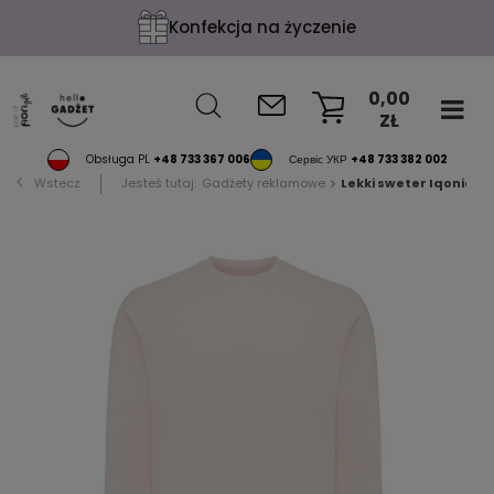
Konfekcja na życzenie
0,00
ZŁ
KOSZYK
Obsługa PL
+48 733 367 006
Сервіс УКР
+48 733 382 002
Wstecz
Jesteś tutaj:
Gadżety reklamowe
Lekki sweter Iqoniq E