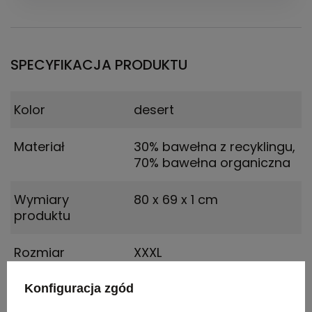
SPECYFIKACJA PRODUKTU
Kolor
desert
Materiał
30% bawełna z recyklingu,
70% bawełna organiczna
Wymiary
80 x 69 x 1 cm
produktu
Rozmiar
XXXL
Konfiguracja zgód