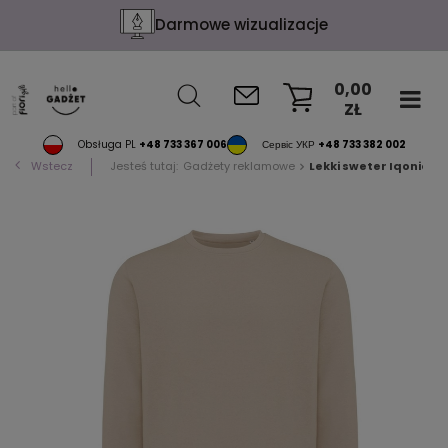
Darmowe wizualizacje
0,00
ZŁ
KOSZYK
Obsługa PL
+48 733 367 006
Сервіс УКР
+48 733 382 002
Wstecz
Jesteś tutaj:
Gadżety reklamowe
Lekki sweter Iqoniq E