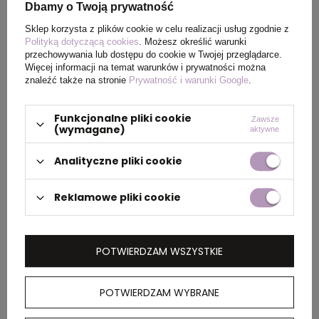
PAKOWANIE
Dbamy o Twoją prywatność
Sklep korzysta z plików cookie w celu realizacji usług zgodnie z
Polityką dotyczącą cookies
. Możesz określić warunki
Ilość szt. w
5
przechowywania lub dostępu do cookie w Twojej przeglądarce.
kartonie
Więcej informacji na temat warunków i prywatności można
wewnętrznym
znaleźć także na stronie
Prywatność i warunki Google
.
Funkcjonalne pliki cookie
Wymiary
60 x 40 x 25 cm
Zawsze
(wymagane)
aktywne
kartonu
zewnętrznego
Analityczne pliki cookie
Reklamowe pliki cookie
OPIS
Lekki sweter, unisex, regularny krój, okrągły
POTWIERDZAM WSZYSTKIE
dekolt, długie rękawy, wykonana w 30% z
bawełny z recyklingu i w 70% z bawełny
organicznej o gramaturze 280 g/m2, posiada
POTWIERDZAM WYBRANE
wbudowany znacznik AWARE™, który