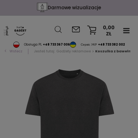
Darmowe wizualizacje
0,00
ZŁ
KOSZYK
Obsługa PL
+48 733 367 006
Сервіс УКР
+48 733 382 002
Wstecz
Jesteś tutaj:
Gadżety reklamowe
Koszulka z bawełny z 