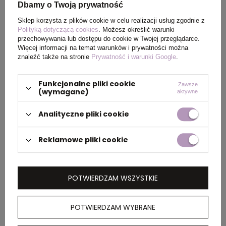
PAKOWANIE
Dbamy o Twoją prywatność
Sklep korzysta z plików cookie w celu realizacji usług zgodnie z
Polityką dotyczącą cookies
. Możesz określić warunki
Ilość szt. w
5
przechowywania lub dostępu do cookie w Twojej przeglądarce.
kartonie
Więcej informacji na temat warunków i prywatności można
wewnętrznym
znaleźć także na stronie
Prywatność i warunki Google
.
Funkcjonalne pliki cookie
Wymiary
60 x 40 x 25 cm
Zawsze
(wymagane)
aktywne
kartonu
zewnętrznego
Analityczne pliki cookie
Reklamowe pliki cookie
OPIS
Koszulka, unisex, regularny krój, okrągły dekolt,
POTWIERDZAM WSZYSTKIE
krótkie rękawy, wykonana w 50% z bawełny z
recyklingu i w 50% z bawełny organicznej o
gramaturze 180 g/m2, bez dodatku poliestru,
POTWIERDZAM WYBRANE
posiada wbudowany znacznik AWARE™, który