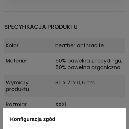
SPECYFIKACJA PRODUKTU
Kolor
heather anthracite
Materiał
50% bawełna z recyklingu,
50% bawełna organiczna
Wymiary
80 x 71 x 0,5 cm
produktu
Rozmiar
XXXL
Konfiguracja zgód