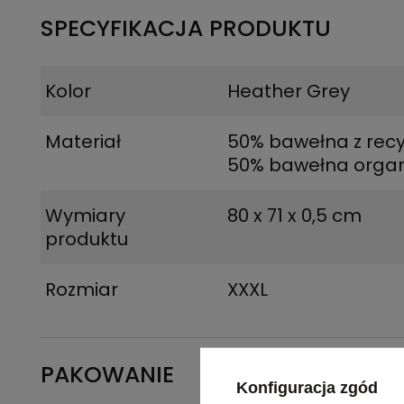
SPECYFIKACJA PRODUKTU
Kolor
Heather Grey
Materiał
50% bawełna z recy
50% bawełna orga
Wymiary
80 x 71 x 0,5 cm
produktu
Rozmiar
XXXL
PAKOWANIE
Konfiguracja zgód