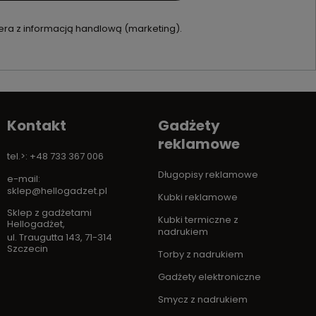
ra z informacją handlową (marketing).
Kontakt
Gadżety
reklamowe
tel.>: +48 733 367 006
Długopisy reklamowe
e-mail:
sklep@hellogadzet.pl
Kubki reklamowe
Sklep z gadżetami
Kubki termiczne z
Hellogadżet
,
nadrukiem
ul. Traugutta 143
,
71-314
Szczecin
Torby z nadrukiem
Gadżety elektroniczne
Smycz z nadrukiem