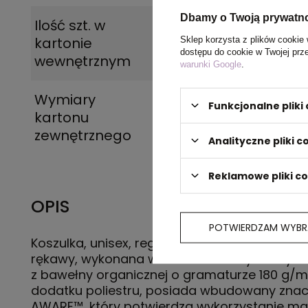
Dbamy o Twoją prywatn
Ilość szt. w
5
kartonie
Sklep korzysta z plików cookie 
dostępu do cookie w Twojej prz
wewnętrznym
warunki Google
.
Wymiary
60 x 40 x 25 cm
Funkcjonalne plik
kartonu
zewnętrznego
Analityczne pliki c
Reklamowe pliki c
OPIS
POTWIERDZAM WYBR
Koszulka, unisex, regularny krój, okrągły dekolt
rękawy, wykonana w 50% z bawełny z recykli
z bawełny organicznej o gramaturze 180 g/m
dodatku poliestru, posiada wbudowany znac
AWARE™, który potwierdza wykorzystanie ma