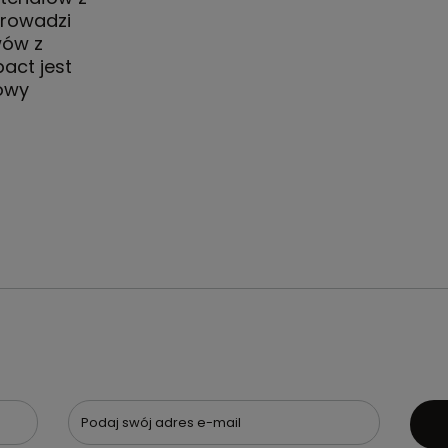
prowadzi
wów z
act jest
lowy
Podaj swój adres e-mail