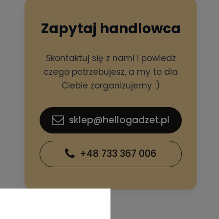
Zapytaj handlowca
Skontaktuj się z nami i powiedz
czego potrzebujesz, a my to dla
Ciebie zorganizujemy :)
sklep@hellogadzet.pl
+48 733 367 006