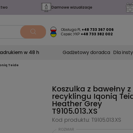
ztwo
Darmowe wizualizacje
Obsługa PL
+48 733 367 006
Сервіс УКР
+48 733 382 002
nadrukiem w 48 h
Gadżetowy doradca
Dla insty
oniq Teide
Koszulka z bawełny z
recyklingu Iqoniq Tei
Heather Grey
T9105.013.XS
Kod produktu: T9105.013.XS
ROZMIAR