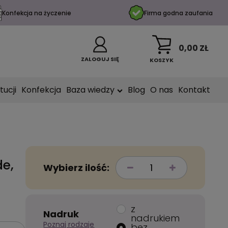
Konfekcja na życzenie
Firma godna zaufania
0,00 ZŁ
ZALOGUJ SIĘ
KOSZYK
tucji
Konfekcja
Baza wiedzy
Blog
O nas
Kontakt
de,
Wybierz ilość:
z
Nadruk
nadrukiem
Poznaj rodzaje
bez