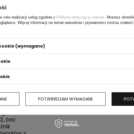
ość
w celu realizacji usług zgodnie z
Polityką dotyczącą cookies
. Możesz określi
eglądarce. Więcej informacji na temat warunków i prywatności można znaleźć
i cookie (wymagane)
ookie
ookie
ANE
POTWIERDZAM WYMAGANE
POT
, krótkie
ngu i w 50%
2, bez
znik
teriałów z