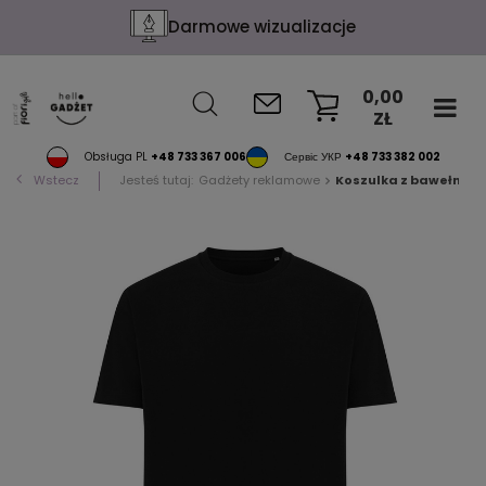
Darmowe wizualizacje
0,00
ZŁ
KOSZYK
Obsługa PL
+48 733 367 006
Сервіс УКР
+48 733 382 002
Wstecz
Jesteś tutaj:
Gadżety reklamowe
Koszulka z bawełny z 