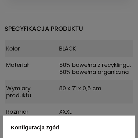
SPECYFIKACJA PRODUKTU
Kolor
BLACK
Materiał
50% bawełna z recyklingu,
50% bawełna organiczna
Wymiary
80 x 71 x 0,5 cm
produktu
Rozmiar
XXXL
Konfiguracja zgód