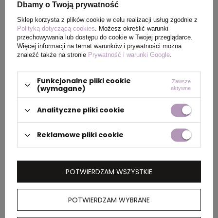
PAKOWANIE
Dbamy o Twoją prywatność
Sklep korzysta z plików cookie w celu realizacji usług zgodnie z
Polityką dotyczącą cookies
. Możesz określić warunki
Ilość szt. w
5
przechowywania lub dostępu do cookie w Twojej przeglądarce.
kartonie
Więcej informacji na temat warunków i prywatności można
wewnętrznym
znaleźć także na stronie
Prywatność i warunki Google
.
Funkcjonalne pliki cookie
Wymiary
60 x 40 x 25 cm
Zawsze
(wymagane)
aktywne
kartonu
zewnętrznego
Analityczne pliki cookie
Reklamowe pliki cookie
OPIS
Koszulka, unisex, regularny krój, okrągły dekolt,
POTWIERDZAM WSZYSTKIE
krótkie rękawy, wykonana w 50% z bawełny z
recyklingu i w 50% z bawełny organicznej o
gramaturze 180 g/m2, bez dodatku poliestru,
POTWIERDZAM WYBRANE
posiada wbudowany znacznik AWARE™, który