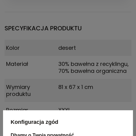
SPECYFIKACJA PRODUKTU
Kolor
desert
Materiał
30% bawełna z recyklingu,
70% bawełna organiczna
Wymiary
81 x 67 x 1 cm
produktu
Rozmiar
XXXL
Konfiguracja zgód
Dbamy o Twoją prywatność