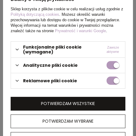
PAKOWANIE
Sklep korzysta z plików cookie w celu realizacji usług zgodnie z
Polityką dotyczącą cookies
. Możesz określić warunki
Ilość szt. w
5
przechowywania lub dostępu do cookie w Twojej przeglądarce.
Więcej informacji na temat warunków i prywatności można
kartonie
znaleźć także na stronie
Prywatność i warunki Google
.
wewnętrznym
Funkcjonalne pliki cookie
Zawsze
Wymiary
60 x 40 x 25 cm
(wymagane)
aktywne
kartonu
zewnętrznego
Analityczne pliki cookie
Reklamowe pliki cookie
OPIS
POTWIERDZAM WSZYSTKIE
Koszulka, unisex, regularny krój, okrągły dekolt,
krótkie rękawy, wykonana w 30% z bawełny z
recyklingu i w 70% z bawełny organicznej o
POTWIERDZAM WYBRANE
gramaturze 160 g/m2, posiada wbudowany
znacznik AWARE™, który potwierdza