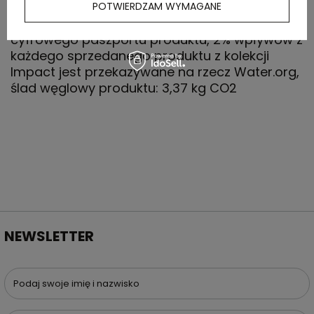
wykorzystanie materiałów z recyklingu,
POTWIERDZAM WYMAGANE
posiada kod QR na metce, który prowadzi do
cyfrowego paszportu produktu, 2% wpływów z
każdego sprzedanego produktu z kolekcji
Impact jest przekazywane na rzecz Water.org,
ślad węglowy produktu: 3,37 kg CO2
NEWSLETTER
Podaj swoje imię i nazwisko