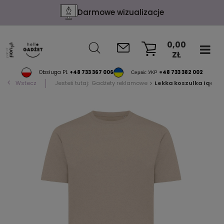
Darmowe wizualizacje
0,00
ZŁ
KOSZYK
Obsługa PL
+48 733 367 006
Сервіс УКР
+48 733 382 002
Wstecz
Jesteś tutaj:
Gadżety reklamowe
Lekka koszulka Iqoniq