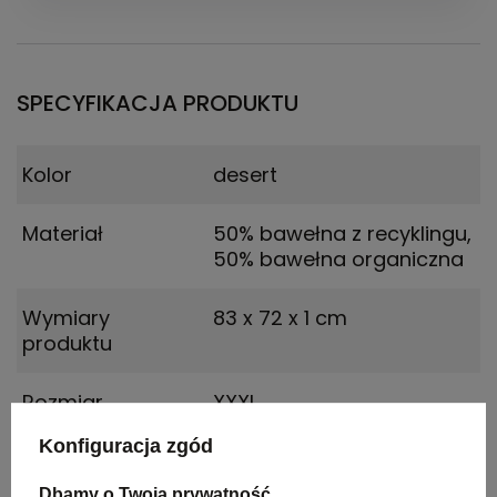
SPECYFIKACJA PRODUKTU
Kolor
desert
Materiał
50% bawełna z recyklingu,
50% bawełna organiczna
Wymiary
83 x 72 x 1 cm
produktu
Rozmiar
XXXL
Konfiguracja zgód
Dbamy o Twoją prywatność