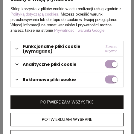
PAKOWANIE
Sklep korzysta z plików cookie w celu realizacji usług zgodnie z
Polityką dotyczącą cookies
. Możesz określić warunki
Ilość szt. w
5
przechowywania lub dostępu do cookie w Twojej przeglądarce.
Więcej informacji na temat warunków i prywatności można
kartonie
znaleźć także na stronie
Prywatność i warunki Google
.
wewnętrznym
Funkcjonalne pliki cookie
Zawsze
Wymiary
60 x 40 x 25 cm
(wymagane)
aktywne
kartonu
zewnętrznego
Analityczne pliki cookie
Reklamowe pliki cookie
OPIS
POTWIERDZAM WSZYSTKIE
Koszulka, unisex, luźny krój, okrągły dekolt,
krótkie rękawy, wykonana w 50% z bawełny z
recyklingu i w 50% z bawełny organicznej o
POTWIERDZAM WYBRANE
gramaturze 180 g/m2, posiada wbudowany
znacznik AWARE™, który potwierdza