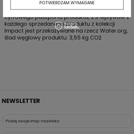
wykorzystanie materiałów z recyklingu,
POTWIERDZAM WYMAGANE
posiada kod QR na metce, który prowadzi do
cyfrowego paszportu produktu, 2% wpływów z
każdego sprzedanego produktu z kolekcji
Impact jest przekazywane na rzecz Water.org,
ślad węglowy produktu: 3,55 kg CO2
NEWSLETTER
Podaj swoje imię i nazwisko