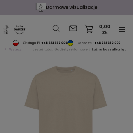
Konfekcja na życzenie
0,00
ZŁ
KOSZYK
Obsługa PL
+48 733 367 006
Сервіс УКР
+48 733 382 002
Wstecz
Jesteś tutaj:
Gadżety reklamowe
Luźna koszulka Iqoniq