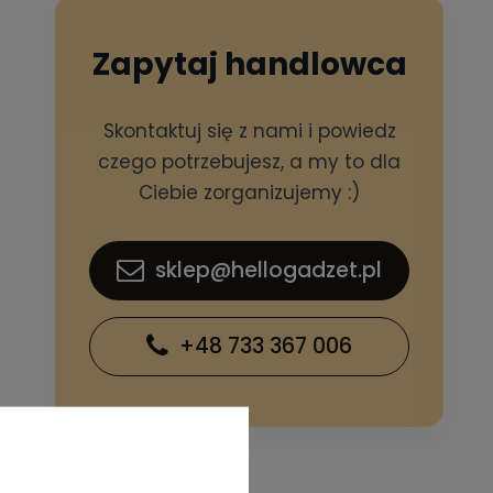
Zapytaj handlowca
Skontaktuj się z nami i powiedz
czego potrzebujesz, a my to dla
Ciebie zorganizujemy :)
sklep@hellogadzet.pl
+48 733 367 006