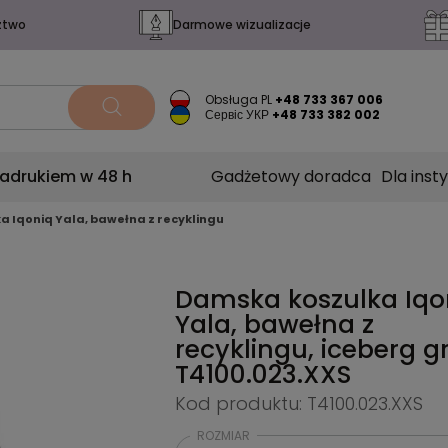
ztwo
Darmowe wizualizacje
Obsługa PL
+48 733 367 006
Сервіс УКР
+48 733 382 002
nadrukiem w 48 h
Gadżetowy doradca
Dla insty
 Iqoniq Yala, bawełna z recyklingu
Damska koszulka Iqo
Yala, bawełna z
recyklingu, iceberg g
T4100.023.XXS
Kod produktu: T4100.023.XXS
ROZMIAR