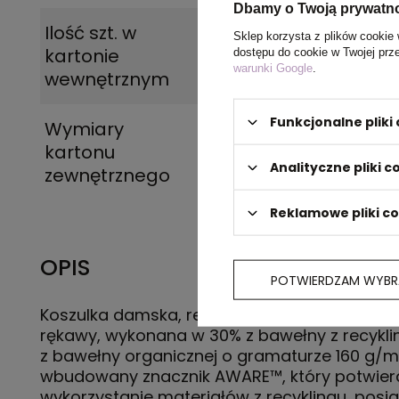
Dbamy o Twoją prywatn
Ilość szt. w
5
Sklep korzysta z plików cookie 
kartonie
dostępu do cookie w Twojej prz
warunki Google
.
wewnętrznym
Funkcjonalne plik
Wymiary
60 x 40 x 30 cm
kartonu
Analityczne pliki c
zewnętrznego
Reklamowe pliki c
OPIS
POTWIERDZAM WYBR
Koszulka damska, regularny krój, okrągły dekol
rękawy, wykonana w 30% z bawełny z recykli
z bawełny organicznej o gramaturze 160 g/m
wbudowany znacznik AWARE™, który potwier
wykorzystanie materiałów z recyklingu, posi