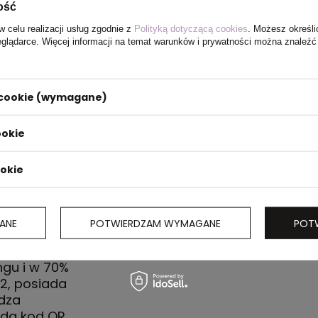
ość
w celu realizacji usług zgodnie z
Polityką dotyczącą cookies
. Możesz określi
eglądarce. Więcej informacji na temat warunków i prywatności można znaleźć
i cookie (wymagane)
ookie
ookie
ANE
POTWIERDZAM WYMAGANE
POT
t, krótkie
ngu i w 70%
2, posiada
dza
ada kod QR