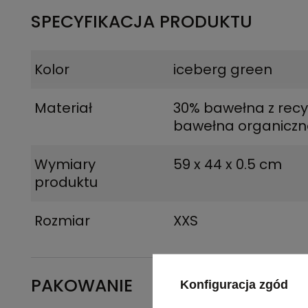
SPECYFIKACJA PRODUKTU
Kolor
iceberg green
Materiał
30% bawełna z recy
bawełna organicz
Wymiary
59 x 44 x 0.5 cm
produktu
Rozmiar
XXS
PAKOWANIE
Konfiguracja zgód