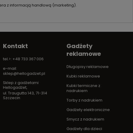
ra z informacją handlową (marketing).
Kontakt
Gadżety
reklamowe
tel.>: +48 733 367 006
Długopisy reklamowe
e-mail:
sklep@hellogadzet.pl
Kubki reklamowe
Sklep z gadżetami
Kubki termiczne z
Hellogadżet
,
nadrukiem
ul. Traugutta 143
,
71-314
Szczecin
Torby z nadrukiem
Gadżety elektroniczne
Smycz z nadrukiem
Gadżety dla dzieci