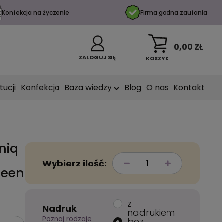
Konfekcja na życzenie
Firma godna zaufania
0,00 ZŁ
ZALOGUJ SIĘ
KOSZYK
tucji
Konfekcja
Baza wiedzy
Blog
O nas
Kontakt
niq
Wybierz ilość:
reen
z
Nadruk
nadrukiem
Poznaj rodzaje
bez