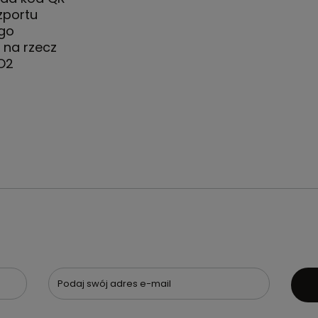
zportu
go
 na rzecz
CO2
Podaj swój adres e-mail