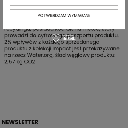
bawełny z recyklingu i w 70% z bawełny
organicznej o gramaturze 160 g/m2, posiada
wbudowany znacznik AWARE™, który
POTWIERDZAM WYMAGANE
potwierdza wykorzystanie materiałów z
recyklingu, posiada kod QR na metce, który
prowadzi do cyfrowego paszportu produktu,
2% wpływów z każdego sprzedanego
produktu z kolekcji Impact jest przekazywane
na rzecz Water.org, ślad węglowy produktu:
2,57 kg CO2
NEWSLETTER