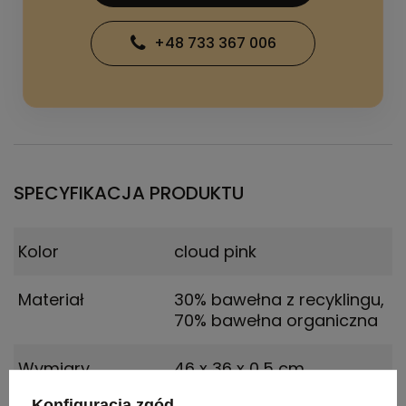
+48 733 367 006
SPECYFIKACJA PRODUKTU
Kolor
cloud pink
Materiał
30% bawełna z recyklingu,
70% bawełna organiczna
Wymiary
46 x 36 x 0,5 cm
produktu
Konfiguracja zgód