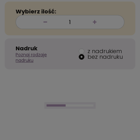
Wybierz ilość:
Nadruk
z nadrukiem
Poznaj rodzaje
bez nadruku
nadruku
32,09 zł
netto
/
szt.
39,47 zł
brutto
/
szt.