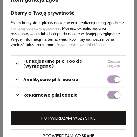
Dbamy o Twoją prywatność
PAKOWANIE
Sklep korzysta z plików cookie w celu realizacji usług zgodnie z
Polityką dotyczącą cookies
. Możesz określić warunki
przechowywania lub dostępu do cookie w Twojej przeglądarce.
Więcej informacji na temat warunków i prywatności można
Ilość szt. w
5
znaleźć także na stronie
Prywatność i warunki Google
.
kartonie
wewnętrznym
Funkcjonalne pliki cookie
Zawsze
(wymagane)
aktywne
Wymiary
60 x 40 x 20 cm
kartonu
Analityczne pliki cookie
zewnętrznego
Reklamowe pliki cookie
OPIS
POTWIERDZAM WSZYSTKIE
Koszulka dziecięca, regularny krój, okrągły
dekolt, krótkie rękawy, wykonana w 30% z
POTWIERDZAM WYBRANE