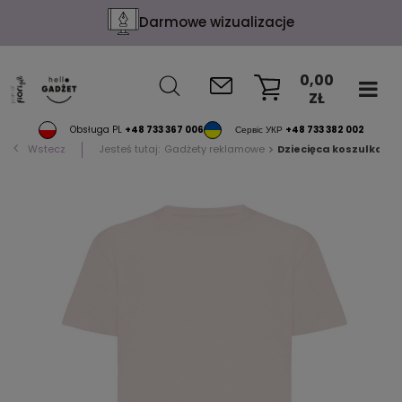
Konfekcja na życzenie
0,00
ZŁ
KOSZYK
Obsługa PL
+48 733 367 006
Сервіс УКР
+48 733 382 002
Wstecz
Jesteś tutaj:
Gadżety reklamowe
Dziecięca koszulka Iqo