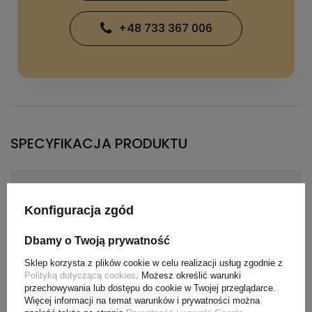
+48 733 367 006
SPECYFIKACJA PRODUKTU
Materiał
Polar100% Poliester, 300
g/m2
Konfiguracja zgód
Kolor
czarny
Dbamy o Twoją prywatność
Sklep korzysta z plików cookie w celu realizacji usług zgodnie z
Polityką dotyczącą cookies
. Możesz określić warunki
przechowywania lub dostępu do cookie w Twojej przeglądarce.
PAKOWANIE
Więcej informacji na temat warunków i prywatności można