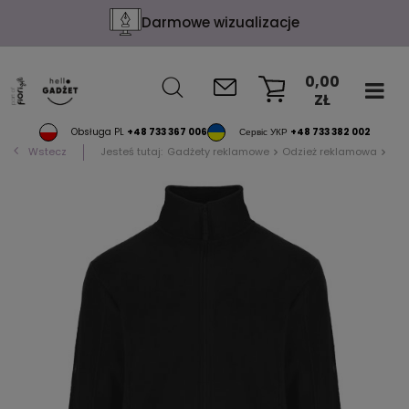
Darmowe wizualizacje
0,00
ZŁ
KOSZYK
Obsługa PL
+48 733 367 006
Сервіс УКР
+48 733 382 002
Wstecz
Jesteś tutaj:
Gadżety reklamowe
Odzież reklamowa
Blu