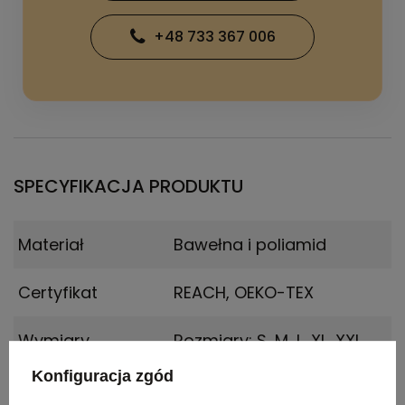
+48 733 367 006
SPECYFIKACJA PRODUKTU
Materiał
Bawełna i poliamid
Certyfikat
REACH, OEKO-TEX
Wymiary
Rozmiary: S, M, L, XL, XXL
produktu
Konfiguracja zgód