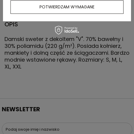
(kg)
POTWIERDZAM WYMAGANE
OPIS
Damski sweter z dekoltem "V". 70% bawełny i
30% poliamidu (220 g/m²). Posiada kołnierz,
mankiety i dolną część ze ściągaczami. Bardzo
modnie wstawione rękawy. Rozmiary: S, M, L,
XL, XXL
NEWSLETTER
Podaj swoje imię i nazwisko