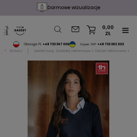
Darmowe wizualizacje
0,00
ZŁ
KOSZYK
Obsługa PL
+48 733 367 006
Сервіс УКР
+48 733 382 002
Wstecz
Jesteś tutaj:
Gadżety reklamowe
Odzież reklamowa
Blu