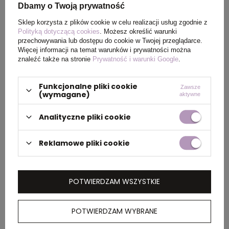
Kolor
bordowy
Dbamy o Twoją prywatność
Sklep korzysta z plików cookie w celu realizacji usług zgodnie z
Polityką dotyczącą cookies
. Możesz określić warunki
przechowywania lub dostępu do cookie w Twojej przeglądarce.
PAKOWANIE
Więcej informacji na temat warunków i prywatności można
znaleźć także na stronie
Prywatność i warunki Google
.
Wymiary
0.540X0.250X0.360
Funkcjonalne pliki cookie
Zawsze
kartonu
(wymagane)
aktywne
zewnętrznego
(m)
Analityczne pliki cookie
Ilość szt. w
1
Reklamowe pliki cookie
kartonie
wewnętrznym
POTWIERDZAM WSZYSTKIE
Waga
7.000
kartonu
POTWIERDZAM WYBRANE
zewnętrznego