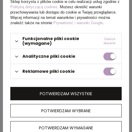
Sklep korzysta z plików cookie w celu realizacji usług zgodnie z
Polityką dotyczącą cookies
. Możesz określić warunki
Wymiary
30 x 12 x 2,5 cm
przechowywania lub dostępu do cookie w Twojej przeglądarce.
produktu
Więcej informacji na temat warunków i prywatności można
znaleźć także na stronie
Prywatność i warunki Google
.
Funkcjonalne pliki cookie
Zawsze
PAKOWANIE
(wymagane)
aktywne
Analityczne pliki cookie
Wymiary
46 x 30 x 36 cm
kartonu
Reklamowe pliki cookie
zewnętrznego
Waga
13
POTWIERDZAM WSZYSTKIE
kartonu
zewnętrznego
POTWIERDZAM WYBRANE
OPIS
POTWIERDZAM WYMAGANE