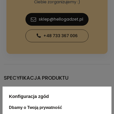
Ciebie zorganizujemy :)
sklep@hellogadzet.pl
+48 733 367 006
SPECYFIKACJA PRODUKTU
Kolor
niebieski
Konfiguracja zgód
Materiał
plastik, metal
Dbamy o Twoją prywatność