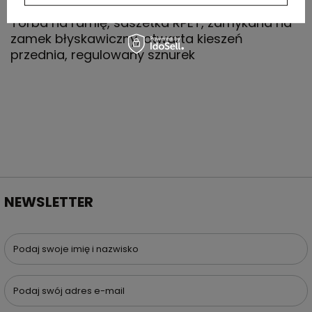
Torba na ramię, saszetka RPET, zamykana na
zamek błyskawiczny, otwarta kieszeń
przednia, regulowany sznurek
NEWSLETTER
Podaj swoje imię i nazwisko
Podaj swój adres e-mail