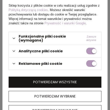
Wymiary
Ø1,1 x 13,8 cm
Sklep korzysta z plików cookie w celu realizacji usług zgodnie z
produktu
Polityką dotyczącą cookies
. Możesz określić warunki
przechowywania lub dostępu do cookie w Twojej przeglądarce.
Więcej informacji na temat warunków i prywatności można
znaleźć także na stronie
Prywatność i warunki Google
.
PAKOWANIE
Funkcjonalne pliki cookie
Zawsze
(wymagane)
aktywne
Ilość szt. w
50
kartonie
Analityczne pliki cookie
wewnętrznym
Reklamowe pliki cookie
Wymiary
32 x 27 x 17 cm
kartonu
zewnętrznego
POTWIERDZAM WSZYSTKIE
Waga
8,5
POTWIERDZAM WYBRANE
kartonu
zewnętrznego