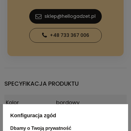
sklep@hellogadzet.pl
+48 733 367 006
SPECYFIKACJA PRODUKTU
Kolor
bordowy
Konfiguracja zgód
Materiał
metal, plastik
Dbamy o Twoją prywatność