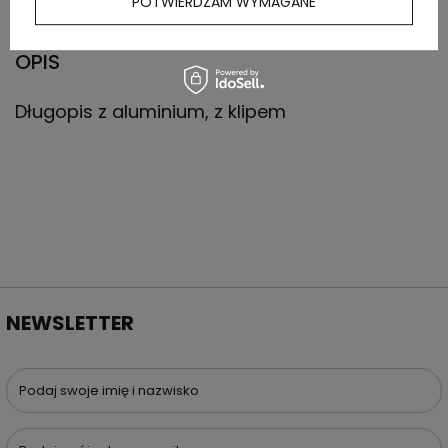
POTWIERDZAM WYMAGANE
OPIS
Długopis z aluminium, z klipem
NEWSLETTER
Podaj swoje imię i nazwisko