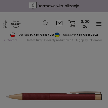
Darmowe wizualizacje
0,00
ZŁ
KOSZYK
Obsługa PL
+48 733 367 006
Сервіс УКР
+48 733 382 002
Wstecz
Jesteś tutaj:
Gadżety reklamowe
Długopisy reklamowe