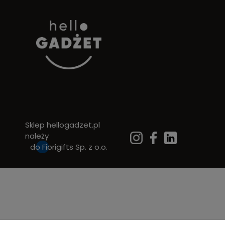
Sklep hellogadzet.pl
należy
do
Fiorigifts Sp. z o.o.