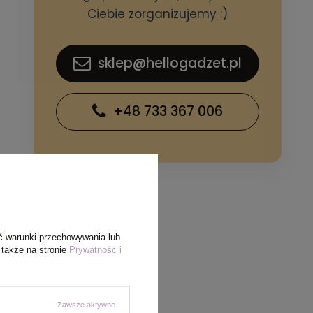
Ciebie zorganizujemy :)
sklep@hellogadzet.pl
+48 733 367 006
ć warunki przechowywania lub
 także na stronie
Prywatność i
Zawsze aktywne