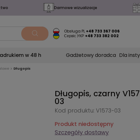
ztwo
Darmowe wizualizacje
Obsługa PL
+48 733 367 006
Сервіс УКР
+48 733 382 002
nadrukiem w 48 h
Gadżetowy doradca
Dla insty
alowe
Długopis
Długopis, czarny
V157
03
Kod produktu: V1573-03
Produkt niedostępny
Szczegóły dostawy