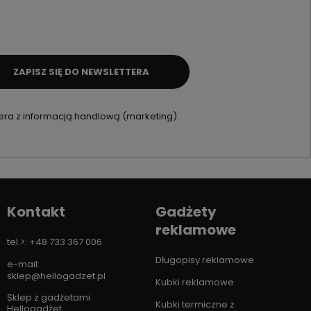
ZAPISZ SIĘ DO NEWSLETTERA
ra z informacją handlową (marketing).
Kontakt
Gadżety
reklamowe
tel.>: +48 733 367 006
Długopisy reklamowe
e-mail:
sklep@hellogadzet.pl
Kubki reklamowe
Sklep z gadżetami
Kubki termiczne z
Hellogadżet
,