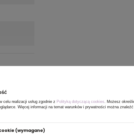
ość
w celu realizacji usług zgodnie z
Polityką dotyczącą cookies
. Możesz określi
eglądarce. Więcej informacji na temat warunków i prywatności można znaleźć
i cookie (wymagane)