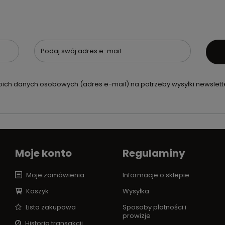
Podaj swój adres e-mail
ch danych osobowych (adres e-mail) na potrzeby wysyłki newslette
Moje konto
Regulaminy
Moje zamówienia
Informacje o sklepie
Koszyk
Wysyłka
Lista zakupowa
Sposoby płatności i
prowizje
Historia transakcji