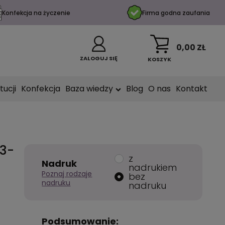
Konfekcja na życzenie
Firma godna zaufania
0,00 ZŁ
ZALOGUJ SIĘ
KOSZYK
tucji
Konfekcja
Baza wiedzy
Blog
O nas
Kontakt
3-
z
Nadruk
nadrukiem
Poznaj rodzaje
bez
nadruku
nadruku
Podsumowanie: