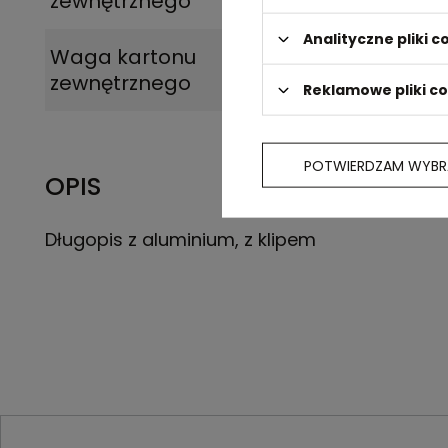
zewnętrznego
Analityczne pliki c
Waga kartonu
8,5
zewnętrznego
Reklamowe pliki c
POTWIERDZAM WYBR
OPIS
Długopis z aluminium, z klipem