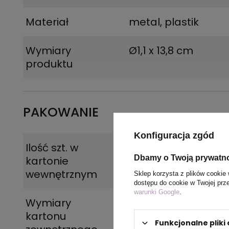
Materiał
metal, plastik
Wymiary
Ø1,1 x 13,8 cm
produktu
PAKOWANIE
Konfiguracja zgód
Ilość szt. w
50
Dbamy o Twoją prywatn
kartonie
wewnętrznym
Sklep korzysta z plików cookie 
dostępu do cookie w Twojej prz
warunki Google
.
Wymiary
32 x 27 x 17 cm
kartonu
Funkcjonalne plik