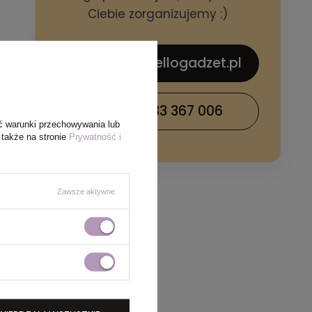
Ciebie zorganizujemy :)
sklep@hellogadzet.pl
+48 733 367 006
ć warunki przechowywania lub
 także na stronie
Prywatność i
Zawsze aktywne