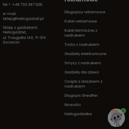
tel.>: +48 733 367 006
Długopisy reklamowe
e-mail:
sklep@hellogadzet.pl
Kubki reklamowe
Sklep z gadżetami
Kubki termiczne z
Hellogadżet
,
nadrukiem
ul. Traugutta 143
,
71-314
Szczecin
Torby z nadrukiem
Gadżety elektroniczne
Smycz z nadrukiem
Gadżety dla dzieci
Czapki z daszkiem z
nadrukiem
Długopis Sheaffer
Nowości
Hellogadżetka