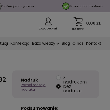
Konfekcja na życzenie
Firma godna zaufania
0,00 ZŁ
ZALOGUJ SIĘ
KOSZYK
tucji
Konfekcja
Baza wiedzy
Blog
O nas
Kontakt
z
92
Nadruk
nadrukiem
Poznaj rodzaje
bez
nadruku
nadruku
Podsumowanie: