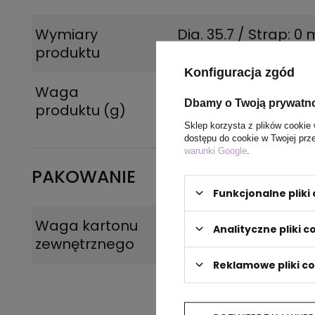
Wymiary
Dia. 35.7 / Strap: 0
produktu
Konfiguracja zgód
Waga
84
Dbamy o Twoją prywatn
produktu (g)
Sklep korzysta z plików cookie 
dostępu do cookie w Twojej prz
warunki Google
.
PAKOWANIE
Funkcjonalne plik
Waga kartonu
1.02
Analityczne pliki c
zewnętrznego
Reklamowe pliki c