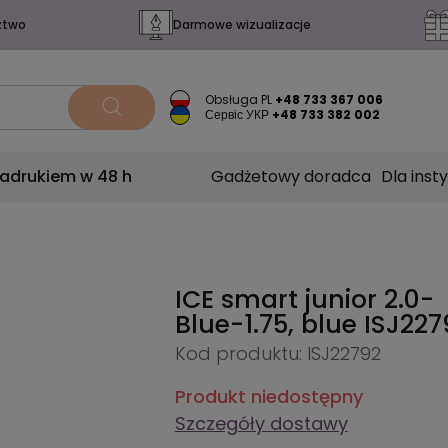
ztwo
Darmowe wizualizacje
Obsługa PL
+48 733 367 006
Сервіс УКР
+48 733 382 002
nadrukiem w 48 h
Gadżetowy doradca
Dla insty
ICE smart junior 2.0-
Blue-1.75, blue
ISJ227
Kod produktu: ISJ22792
Produkt niedostępny
Szczegóły dostawy