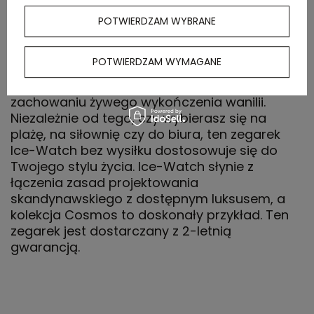
eleganckie indeksy numeryczne z subtelnym
niebieskim akcentem, tworząc wyrafinowaną
POTWIERDZAM WYBRANE
estetykę odpowiednią zarówno do sytuacji
casual, jak i półformalnych. Pasek silikonowy
POTWIERDZAM WYMAGANE
jest elastyczny i wytrzymały, zaprojektowany
do wytrzymania codziennego użytku przy
zachowaniu żywego wykończenia wanilii.
Niezależnie od tego, czy wybierasz się na
plażę, na siłownię czy do biura, ten zegarek
Ice-Watch bez wysiłku dostosowuje się do
Twojego stylu życia. Ice-Watch słynie z
łączenia zasad projektowania
skandynawskiego z dostępnym luksusem, a
kolekcja Cosmos to doskonały przykład. Ten
zegarek jest dostarczany z 2-letnią
gwarancją.