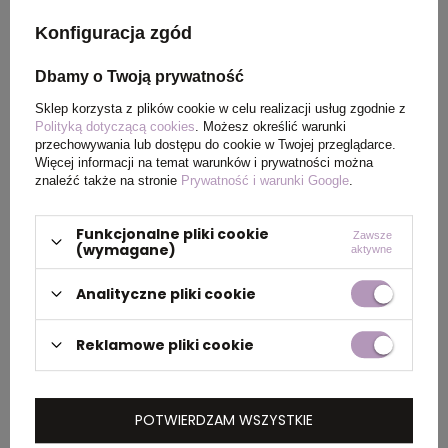
Konfiguracja zgód
OPIS
Dbamy o Twoją prywatność
Odkryj Ice-Watch Cosmos Vanilla S, elegancki
Sklep korzysta z plików cookie w celu realizacji usług zgodnie z
Polityką dotyczącą cookies
. Możesz określić warunki
zegarek łączący nowoczesny design z
przechowywania lub dostępu do cookie w Twojej przeglądarce.
codzienną trwałością. Ten model 37mm ma
Więcej informacji na temat warunków i prywatności można
elastyczny pasek silikonowy w delikatnym
znaleźć także na stronie
Prywatność i warunki Google
.
odcieniu wanilii, uzupełniony pasującą kopertą
dla spójnego, współczesnego wyglądu.
Funkcjonalne pliki cookie
Zawsze
Zaprojektowany dla aktywnych stylów życia,
(wymagane)
aktywne
Cosmos Vanilla S oferuje odporność na wodę
10 ATM, idealna do pływania i snorkelingu.
Analityczne pliki cookie
Lekka konstrukcja zaledwie 35g zapewnia
wygodę noszenia przez cały dzień bez
Reklamowe pliki cookie
kompromisów. Zegarek napędzany jest
niezawodnym mechanizmem kwarcowym
Miyota GL24, zapewniającym precyzyjny i
POTWIERDZAM WSZYSTKIE
niezawodny pomiar czasu. Tarcza ma