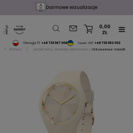
Darmowe wizualizacje
0,00
ZŁ
KOSZYK
Obsługa PL
+48 733 367 006
Сервіс УКР
+48 733 382 002
Wstecz
Jesteś tutaj:
Gadżety reklamowe
ICE cosmos-Vanilla-