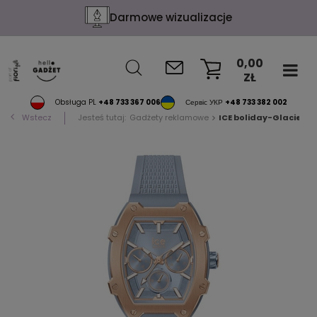
Darmowe wizualizacje
0,00
ZŁ
KOSZYK
Obsługa PL
+48 733 367 006
Сервіс УКР
+48 733 382 002
Wstecz
Jesteś tutaj:
Gadżety reklamowe
ICE boliday-Glacier 