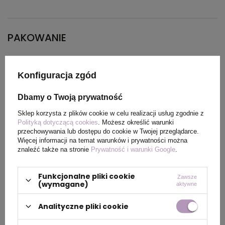
PAKOWANIE
Wymiary
260 x 170 x 280
Konfiguracja zgód
kartonu
zewnętrznego
Dbamy o Twoją prywatność
Sklep korzysta z plików cookie w celu realizacji usług zgodnie z
Waga
1.956
Polityką dotyczącą cookies
. Możesz określić warunki
kartonu
przechowywania lub dostępu do cookie w Twojej przeglądarce.
Więcej informacji na temat warunków i prywatności można
zewnętrznego
znaleźć także na stronie
Prywatność i warunki Google
.
Funkcjonalne pliki cookie
Zawsze
OPIS
(wymagane)
aktywne
Analityczne pliki cookie
Ice-Watch Function Glacier Blue S łączy
sportową elegancję z codzienną trwałością.