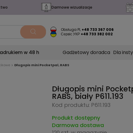
ztwo
Darmowe wizualizacje
Obsługa PL
+48 733 367 006
Сервіс УКР
+48 733 382 002
nadrukiem w 48 h
Gadżetowy doradca
Dla insty
tikowe
Długopis mini Pocketpal, RABS
Długopis mini Pocket
RABS, biały
P611.193
Kod produktu: P611.193
Produkt dostępny
Darmowa dostawa
120 szt.
w magazynie