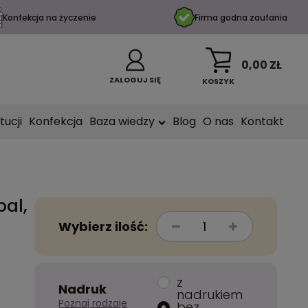
Konfekcja na życzenie
Firma godna zaufania
0,00 ZŁ
ZALOGUJ SIĘ
KOSZYK
tucji
Konfekcja
Baza wiedzy
Blog
O nas
Kontakt
pal,
Wybierz ilość:
z
Nadruk
nadrukiem
Poznaj rodzaje
bez