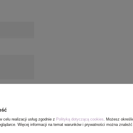
ość
w celu realizacji usług zgodnie z
Polityką dotyczącą cookies
. Możesz określi
eglądarce. Więcej informacji na temat warunków i prywatności można znaleźć