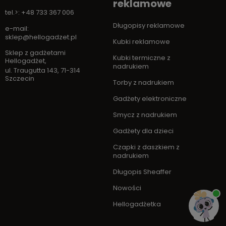
reklamowe
tel.>: +48 733 367 006
Długopisy reklamowe
e-mail:
sklep@hellogadzet.pl
Kubki reklamowe
Sklep z gadżetami
Kubki termiczne z
Hellogadżet
,
nadrukiem
ul. Traugutta 143
,
71-314
Szczecin
Torby z nadrukiem
Gadżety elektroniczne
Smycz z nadrukiem
Gadżety dla dzieci
Czapki z daszkiem z
nadrukiem
Długopis Sheaffer
Nowości
Hellogadżetka