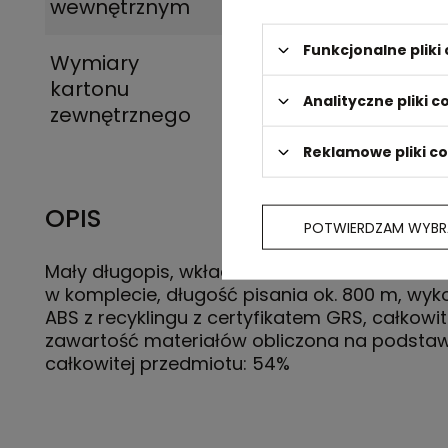
wewnętrznym
Funkcjonalne plik
Wymiary
45.5 x 27.5 x 18.5 c
kartonu
Analityczne pliki c
zewnętrznego
Reklamowe pliki c
OPIS
POTWIERDZAM WYBR
Mały długopis, wkład Dokumental® w kolorze 
w komplecie, długość pisania ok. 800 m, wyk
ABS z recyklingu z certyfikatem GRS, całkowi
zawartość materiałów obliczona na podstaw
całkowitej przedmiotu: 54%