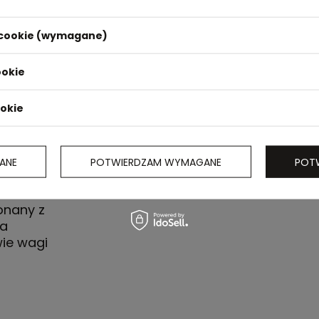
i cookie (wymagane)
m
ookie
ookie
ANE
POTWIERDZAM WYMAGANE
POT
niebieskim
onany z
ta
ie wagi