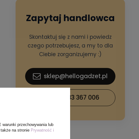
Zapytaj handlowca
Skontaktuj się z nami i powiedz
czego potrzebujesz, a my to dla
Ciebie zorganizujemy :)
sklep@hellogadzet.pl
+48 733 367 006
ć warunki przechowywania lub
 także na stronie
Prywatność i