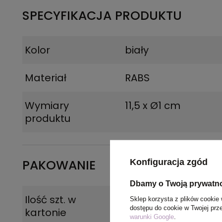
SPECYFIKACJA PRODUKTU
Kolor
biały
Materiał
RABS
Wymiary
11,5 x Ø1 cm
produktu
PAKOWANIE
Konfiguracja zgód
Dbamy o Twoją prywatn
Ilość szt. w
50
Sklep korzysta z plików cookie 
dostępu do cookie w Twojej prz
kartonie
warunki Google
.