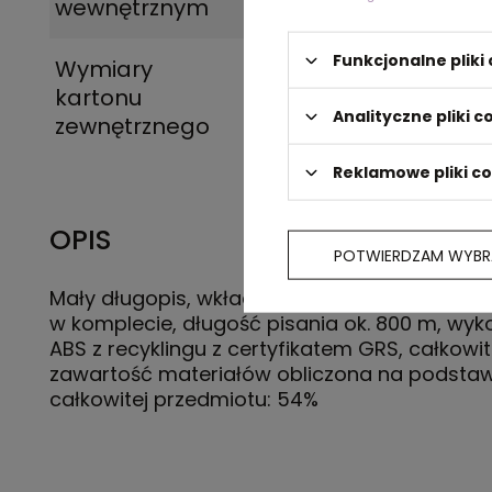
wewnętrznym
Funkcjonalne plik
Wymiary
45.5 x 27.5 x 18.5 c
kartonu
Analityczne pliki c
zewnętrznego
Reklamowe pliki c
OPIS
POTWIERDZAM WYBR
Mały długopis, wkład Dokumental® w kolorze 
w komplecie, długość pisania ok. 800 m, wyk
ABS z recyklingu z certyfikatem GRS, całkowi
zawartość materiałów obliczona na podstaw
całkowitej przedmiotu: 54%