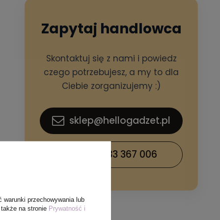
Zapytaj handlowca
Skontaktuj się z nami i powiedz
czego potrzebujesz, a my to dla
Ciebie zorganizujemy :)
sklep@hellogadzet.pl
+48 733 367 006
ć warunki przechowywania lub
 także na stronie
Prywatność i