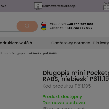
ztwo
Darmowe wizualizacje
Obsługa PL
+48 733 367 006
Сервіс УКР
+48 733 382 002
nadrukiem w 48 h
Gadżetowy doradca
Dla insty
tikowe
Długopis mini Pocketpal, RABS
Długopis mini Pocket
RABS, niebieski
P611.1
Kod produktu: P611.195
Produkt dostępny
Darmowa dostawa
39 szt.
w magazynie