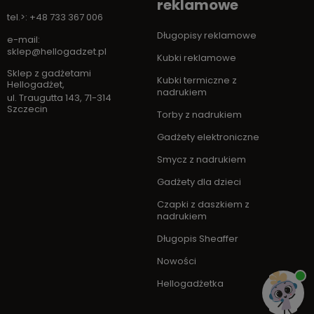
reklamowe
tel.>: +48 733 367 006
Długopisy reklamowe
e-mail:
sklep@hellogadzet.pl
Kubki reklamowe
Sklep z gadżetami
Kubki termiczne z
Hellogadżet
,
nadrukiem
ul. Traugutta 143
,
71-314
Szczecin
Torby z nadrukiem
Gadżety elektroniczne
Smycz z nadrukiem
Gadżety dla dzieci
Czapki z daszkiem z
nadrukiem
Długopis Sheaffer
Nowości
Hellogadżetka