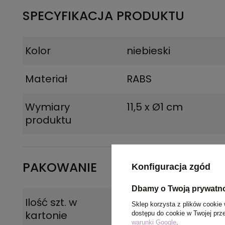
SPECYFIKACJA PRODUKTU
Kolor
niebieski
Materiał
RABS
Wymiary
11,5 x Ø1 cm
produktu
PAKOWANIE
Konfiguracja zgód
Dbamy o Twoją prywatn
Ilość szt. w
50
Sklep korzysta z plików cookie 
kartonie
dostępu do cookie w Twojej prz
warunki Google
.