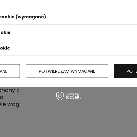
i cookie (wymagane)
m
ookie
ookie
ANE
POTWIERDZAM WYMAGANE
POT
niebieskim
onany z
ta
ie wagi