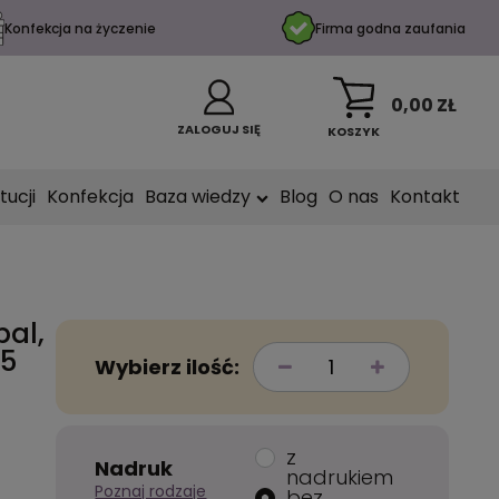
Konfekcja na życzenie
Firma godna zaufania
0,00 ZŁ
ZALOGUJ SIĘ
KOSZYK
tucji
Konfekcja
Baza wiedzy
Blog
O nas
Kontakt
pal,
95
Wybierz ilość:
z
Nadruk
nadrukiem
Poznaj rodzaje
bez