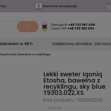
ztwo
Darmowe wizualizacje
Obsługa PL
+48 733 367 006
Сервіс УКР
+48 733 382 002
nadrukiem w 48 h
Gadżetowy doradca
Dla insty
oniq Etosha, bawełna z recyklingu
Lekki sweter Iqoniq
Etosha, bawełna z
recyklingu, sky blue
T9303.022.XS
Kod produktu: T9303.022.XS
ROZMIAR