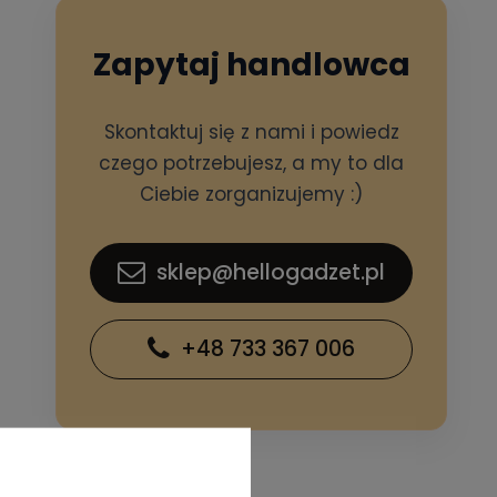
Zapytaj handlowca
Skontaktuj się z nami i powiedz
czego potrzebujesz, a my to dla
Ciebie zorganizujemy :)
sklep@hellogadzet.pl
+48 733 367 006