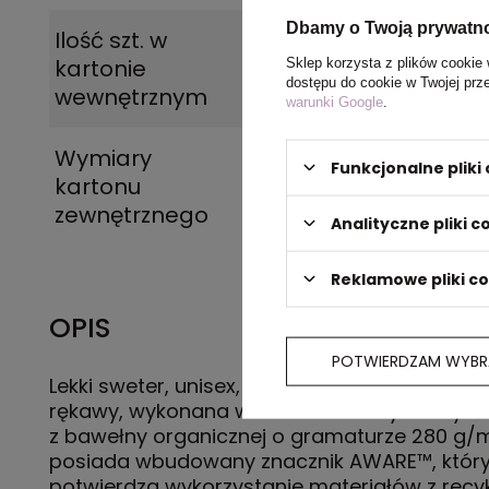
Dbamy o Twoją prywatn
Ilość szt. w
5
kartonie
Sklep korzysta z plików cookie 
dostępu do cookie w Twojej prz
wewnętrznym
warunki Google
.
Wymiary
60 x 40 x 25 cm
Funkcjonalne plik
kartonu
zewnętrznego
Analityczne pliki c
Reklamowe pliki c
OPIS
POTWIERDZAM WYBR
Lekki sweter, unisex, regularny krój, okrągły de
rękawy, wykonana w 30% z bawełny z recykli
z bawełny organicznej o gramaturze 280 g/
posiada wbudowany znacznik AWARE™, któr
potwierdza wykorzystanie materiałów z recyk