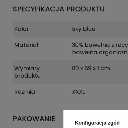
SPECYFIKACJA PRODUKTU
Kolor
sky blue
Materiał
30% bawełna z recy
bawełna organicz
Wymiary
80 x 69 x 1 cm
produktu
Rozmiar
XXXL
PAKOWANIE
Konfiguracja zgód