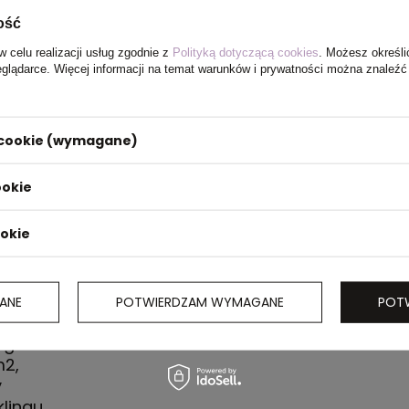
ość
w celu realizacji usług zgodnie z
Polityką dotyczącą cookies
. Możesz określi
eglądarce. Więcej informacji na temat warunków i prywatności można znaleźć
i cookie (wymagane)
ookie
ookie
ANE
POTWIERDZAM WYMAGANE
POT
kolt, długie
ngu i w 70%
m2,
y
lingu,