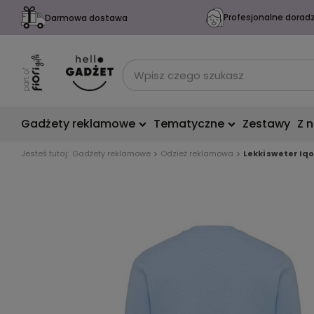
Profesjonalne dorad
Darmowa dostawa
Gadżety reklamowe
Tematyczne
Zestawy
Z 
Jesteś tutaj:
Gadżety reklamowe
Odzież reklamowa
Lekki sweter Iq