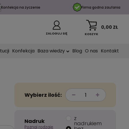
Konfekcja na życzenie
Firma godna zaufania
0,00 ZŁ
ZALOGUJ SIĘ
KOSZYK
tucji
Konfekcja
Baza wiedzy
Blog
O nas
Kontakt
Wybierz ilość:
z
Nadruk
nadrukiem
Poznaj rodzaje
bez