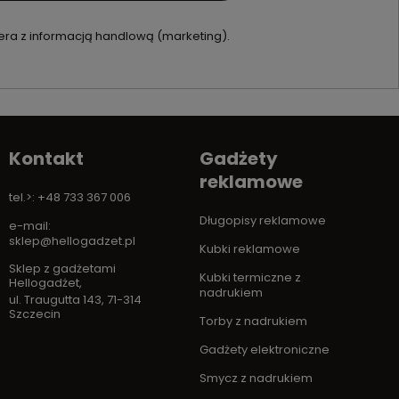
ra z informacją handlową (marketing).
Kontakt
Gadżety
reklamowe
tel.>: +48 733 367 006
Długopisy reklamowe
e-mail:
sklep@hellogadzet.pl
Kubki reklamowe
Sklep z gadżetami
Kubki termiczne z
Hellogadżet
,
nadrukiem
ul. Traugutta 143
,
71-314
Szczecin
Torby z nadrukiem
Gadżety elektroniczne
Smycz z nadrukiem