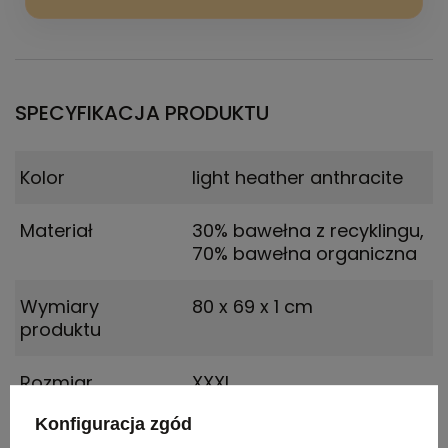
SPECYFIKACJA PRODUKTU
Kolor
light heather anthracite
Materiał
30% bawełna z recyklingu,
70% bawełna organiczna
Wymiary
80 x 69 x 1 cm
produktu
Rozmiar
XXXL
Konfiguracja zgód