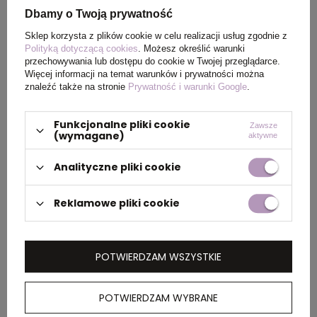
Dbamy o Twoją prywatność
PAKOWANIE
Sklep korzysta z plików cookie w celu realizacji usług zgodnie z
Polityką dotyczącą cookies
. Możesz określić warunki
Ilość szt. w
5
przechowywania lub dostępu do cookie w Twojej przeglądarce.
Więcej informacji na temat warunków i prywatności można
kartonie
znaleźć także na stronie
Prywatność i warunki Google
.
wewnętrznym
Funkcjonalne pliki cookie
Zawsze
Wymiary
60 x 40 x 25 cm
(wymagane)
aktywne
kartonu
zewnętrznego
Analityczne pliki cookie
Reklamowe pliki cookie
OPIS
Lekki sweter, unisex, regularny krój, okrągły
POTWIERDZAM WSZYSTKIE
dekolt, długie rękawy, wykonana w 30% z
bawełny z recyklingu i w 70% z bawełny
POTWIERDZAM WYBRANE
organicznej o gramaturze 280 g/m2, posiada