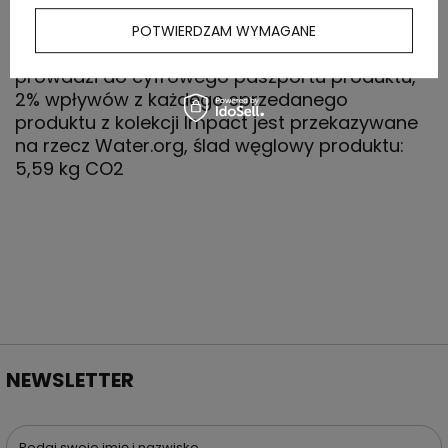
wbudowany znacznik AWARE™, który
potwierdza wykorzystanie materiałów z
POTWIERDZAM WYMAGANE
recyklingu, posiada kod QR na metce, który
prowadzi do cyfrowego paszportu produktu,
2% wpływów z każdego sprzedanego
produktu z kolekcji Impact jest przekazywane
na rzecz Water.org, ślad węglowy produktu:
5,59 kg CO2
NEWSLETTER
Podaj swoje imię i nazwisko