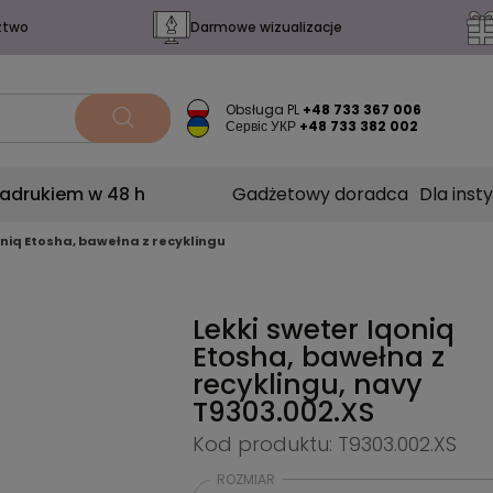
ztwo
Darmowe wizualizacje
Obsługa PL
+48 733 367 006
Сервіс УКР
+48 733 382 002
nadrukiem w 48 h
Gadżetowy doradca
Dla insty
oniq Etosha, bawełna z recyklingu
Lekki sweter Iqoniq
Etosha, bawełna z
recyklingu, navy
T9303.002.XS
Kod produktu: T9303.002.XS
ROZMIAR