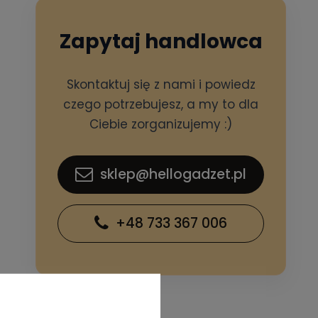
Zapytaj handlowca
Skontaktuj się z nami i powiedz
czego potrzebujesz, a my to dla
Ciebie zorganizujemy :)
sklep@hellogadzet.pl
+48 733 367 006