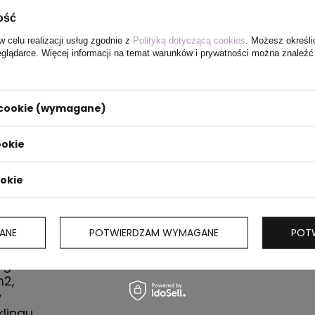
ość
w celu realizacji usług zgodnie z
Polityką dotyczącą cookies
. Możesz określi
eglądarce. Więcej informacji na temat warunków i prywatności można znaleźć
i cookie (wymagane)
ookie
ookie
ANE
POTWIERDZAM WYMAGANE
POT
kolt, długie
ngu i w 70%
m2,
y
lingu,