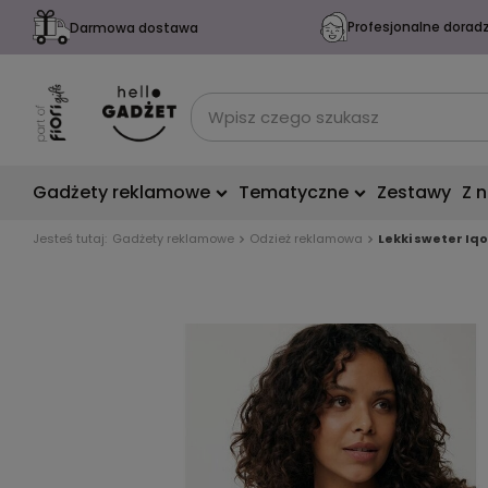
Profesjonalne dorad
Darmowa dostawa
Gadżety reklamowe
Tematyczne
Zestawy
Z 
Jesteś tutaj:
Gadżety reklamowe
Odzież reklamowa
Lekki sweter Iq