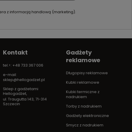
ra z informacją handlową (marketing).
Kontakt
Gadżety
reklamowe
tel.>: +48 733 367 006
Długopisy reklamowe
e-mail:
sklep@hellogadzet.pl
Kubki reklamowe
Sklep z gadżetami
Kubki termiczne z
Hellogadżet
,
nadrukiem
ul. Traugutta 143
,
71-314
Szczecin
Torby z nadrukiem
Gadżety elektroniczne
Smycz z nadrukiem