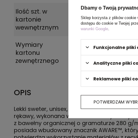
Dbamy o Twoją prywatn
Ilość szt. w
5
kartonie
Sklep korzysta z plików cookie 
dostępu do cookie w Twojej prz
wewnętrznym
warunki Google
.
Wymiary
60 x 40 x 25 cm
Funkcjonalne plik
kartonu
zewnętrznego
Analityczne pliki c
Reklamowe pliki c
OPIS
POTWIERDZAM WYBR
Lekki sweter, unisex, regularny krój, okrągły de
rękawy, wykonana w 30% z bawełny z recykli
z bawełny organicznej o gramaturze 280 g/
posiada wbudowany znacznik AWARE™, któr
potwierdza wykorzystanie materiałów z recyk