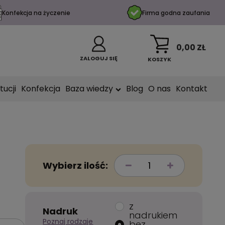
Konfekcja na życzenie
Firma godna zaufania
0,00 ZŁ
ZALOGUJ SIĘ
KOSZYK
tucji
Konfekcja
Baza wiedzy
Blog
O nas
Kontakt
Wybierz ilość:
z
Nadruk
nadrukiem
Poznaj rodzaje
bez