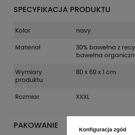
SPECYFIKACJA PRODUKTU
Kolor
navy
Materiał
30% bawełna z recy
bawełna organicz
Wymiary
80 x 69 x 1 cm
produktu
Rozmiar
XXXL
PAKOWANIE
Konfiguracja zgód