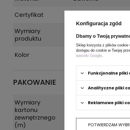
Certyfikat
REACH, OEKO-TEX
Konfiguracja zgód
Wymiary
Rozmiary: 3XL
Dbamy o Twoją prywatn
produktu
Sklep korzysta z plików cookie 
dostępu do cookie w Twojej prz
Kolor
błękitny
warunki Google
.
Funkcjonalne plik
PAKOWANIE
Analityczne pliki c
Wymiary
0.560x0.300x0.370
Reklamowe pliki c
kartonu
zewnętrznego
(m)
POTWIERDZAM WYBR