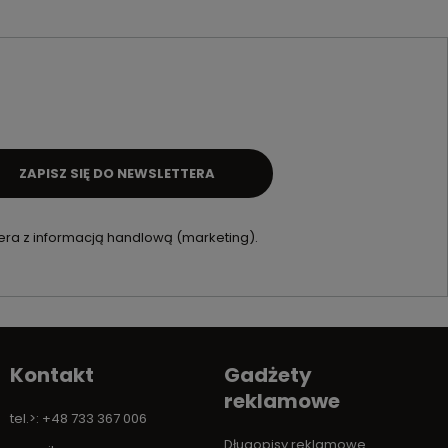
ZAPISZ SIĘ DO NEWSLETTERA
ra z informacją handlową (marketing).
Kontakt
Gadżety
reklamowe
tel.>: +48 733 367 006
Długopisy reklamowe