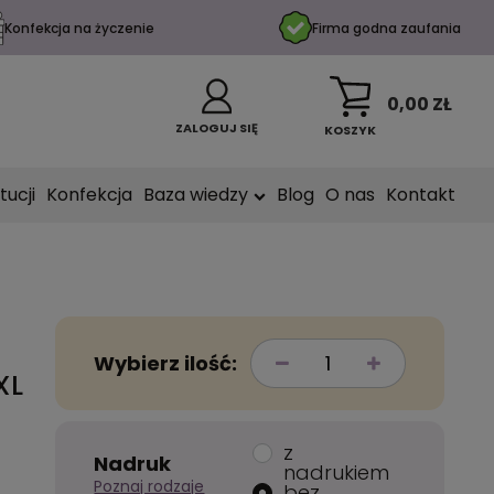
Konfekcja na życzenie
Firma godna zaufania
0,00 ZŁ
ZALOGUJ SIĘ
KOSZYK
tucji
Konfekcja
Baza wiedzy
Blog
O nas
Kontakt
Wybierz ilość:
XL
z
Nadruk
nadrukiem
Poznaj rodzaje
bez