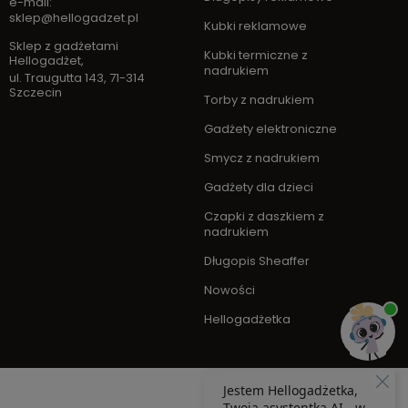
e-mail:
sklep@hellogadzet.pl
Kubki reklamowe
Sklep z gadżetami
Kubki termiczne z
Hellogadżet
,
nadrukiem
ul. Traugutta 143
,
71-314
Szczecin
Torby z nadrukiem
Gadżety elektroniczne
Smycz z nadrukiem
Gadżety dla dzieci
Czapki z daszkiem z
nadrukiem
Długopis Sheaffer
Nowości
Hellogadżetka