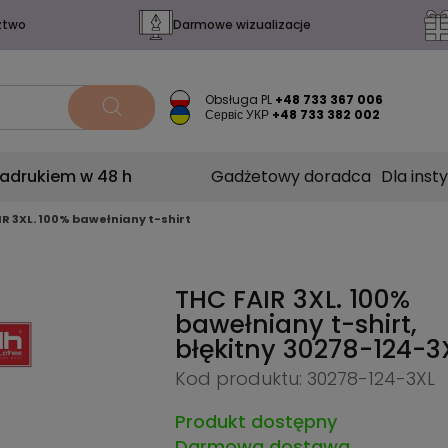
ztwo
Darmowe wizualizacje
Obsługa PL
+48 733 367 006
Сервіс УКР
+48 733 382 002
nadrukiem w 48 h
Gadżetowy doradca
Dla insty
IR 3XL. 100% bawełniany t-shirt
THC FAIR 3XL. 100%
bawełniany t-shirt,
błękitny
30278-124-3
Kod produktu: 30278-124-3XL
Produkt dostępny
Darmowa dostawa