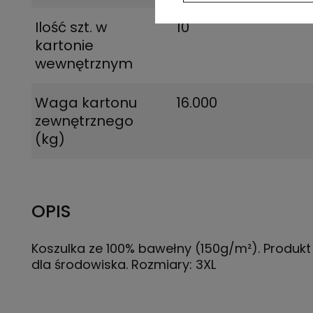
Ilość szt. w
10
kartonie
wewnętrznym
Waga kartonu
16.000
zewnętrznego
(kg)
OPIS
Koszulka ze 100% bawełny (150g/m²). Produkt
dla środowiska. Rozmiary: 3XL