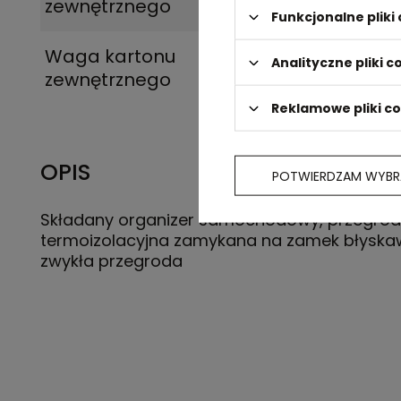
zewnętrznego
Funkcjonalne plik
Waga kartonu
10,4
Analityczne pliki c
zewnętrznego
Reklamowe pliki c
OPIS
POTWIERDZAM WYBR
Składany organizer samochodowy, przegro
termoizolacyjna zamykana na zamek błyskaw
zwykła przegroda