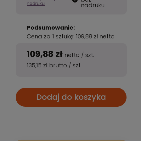
nadruku
nadruku
Podsumowanie:
Cena za 1 sztukę:
109,88 zł
netto
109,88 zł
netto
/
szt.
135,15 zł
brutto
/
szt.
Dodaj do koszyka