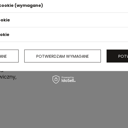
i cookie (wymagane)
ookie
ookie
ANE
POTWIERDZAM WYMAGANE
POT
da
iczny,