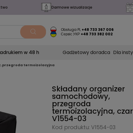
ztwo
Darmowe wizualizacje
Obsługa PL
+48 733 367 006
Сервіс УКР
+48 733 382 002
nadrukiem w 48 h
Gadżetowy doradca
Dla insty
, przegroda termoizolacyjna
Składany organizer
samochodowy,
przegroda
termoizolacyjna, cza
V1554-03
Kod produktu: V1554-03