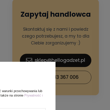
Zapytaj handlowca
Skontaktuj się z nami i powiedz
czego potrzebujesz, a my to dla
Ciebie zorganizujemy :)
sklep@hellogadzet.pl
+48 733 367 006
ć warunki przechowywania lub
 także na stronie
Prywatność i