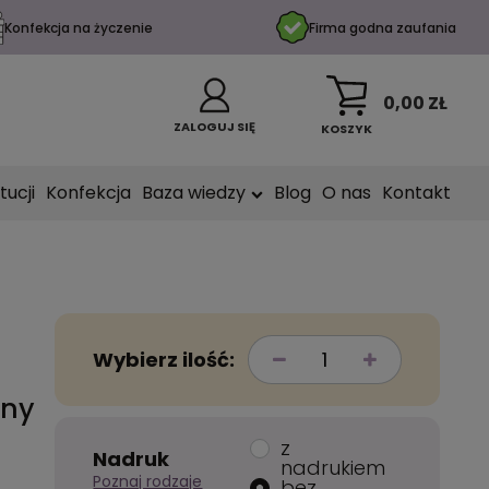
Konfekcja na życzenie
Firma godna zaufania
0,00 ZŁ
ZALOGUJ SIĘ
KOSZYK
tucji
Konfekcja
Baza wiedzy
Blog
O nas
Kontakt
Wybierz ilość:
rny
z
Nadruk
nadrukiem
Poznaj rodzaje
bez