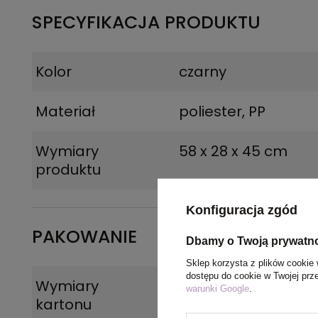
SPECYFIKACJA PRODUKTU
Kolor
czarny
Materiał
poliester, PP
Wymiary
58 x 28 x 45 cm
produktu
Konfiguracja zgód
PAKOWANIE
Dbamy o Twoją prywatn
Sklep korzysta z plików cookie 
dostępu do cookie w Twojej prz
Wymiary
47 x 32 x 49 cm
warunki Google
.
kartonu