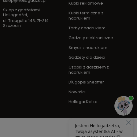
sklep@hellogadzet.pl
Kubki reklamowe
Sklep z gadżetami
Kubki termiczne z
Hellogadżet
,
nadrukiem
ul. Traugutta 143
,
71-314
Szczecin
Torby z nadrukiem
Gadżety elektroniczne
Smycz z nadrukiem
Gadżety dla dzieci
Czapki z daszkiem z
nadrukiem
Długopis Sheaffer
Nowości
Hellogadżetka