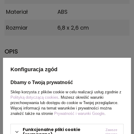
Materiał
ABS
Rozmiar
6,8 x 2,6 cm
OPIS
Wysokiej klasy ładowarka samochodowa i
Konfiguracja zgód
praktyczny gadżet dla każdego kierowcy
wyposażona w dwa niezależne porty USB o
Dbamy o Twoją prywatność
mocy 2.1A & 1A. Produkt wykonany jest w
Sklep korzysta z plików cookie w celu realizacji usług zgodnie z
najnowszej technologii z wysokiej jakości
Polityką dotyczącą cookies
. Możesz określić warunki
materiałów. Bardzo dobra jakość za niewielkie
przechowywania lub dostępu do cookie w Twojej przeglądarce.
pieniądze gwarantuje zadowolenie z zakupu, a
Więcej informacji na temat warunków i prywatności można
sama ładowarka zapewnia szybkie i
znaleźć także na stronie
Prywatność i warunki Google
.
bezpieczne ładowanie dwóch urządzeń
jednocześnie. Specyfikacja: Moc wejścia: 12-
Funkcjonalne pliki cookie
Zawsze
aktywne