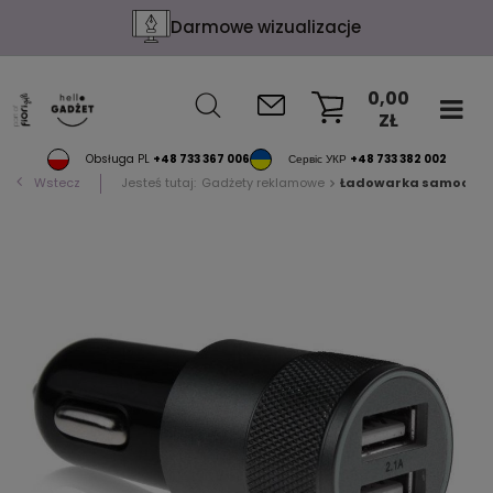
Darmowe wizualizacje
0,00
ZŁ
KOSZYK
Obsługa PL
+48 733 367 006
Сервіс УКР
+48 733 382 002
Wstecz
Jesteś tutaj:
Gadżety reklamowe
Ładowarka samochodo