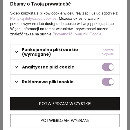
Kolor
czarny
Dbamy o Twoją prywatność
Sklep korzysta z plików cookie w celu realizacji usług zgodnie z
Polityką dotyczącą cookies
. Możesz określić warunki
przechowywania lub dostępu do cookie w Twojej przeglądarce.
Więcej informacji na temat warunków i prywatności można
PAKOWANIE
znaleźć także na stronie
Prywatność i warunki Google
.
Wymiary
35 x 55 x 43 cm
,
35 x 55 x
Funkcjonalne pliki cookie
Zawsze
(wymagane)
aktywne
kartonu
45 cm
zewnętrznego
Analityczne pliki cookie
Waga
10 kg
,
11 kg
Reklamowe pliki cookie
kartonu
zewnętrznego
POTWIERDZAM WSZYSTKIE
OPIS
POTWIERDZAM WYBRANE
Męska koszula oxford z długim rękawem marki