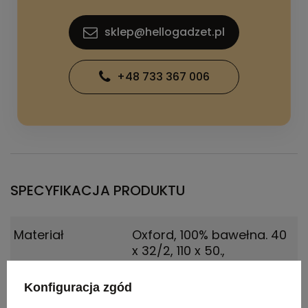
sklep@hellogadzet.pl
+48 733 367 006
SPECYFIKACJA PRODUKTU
Materiał
Oxford, 100% bawełna. 40
x 32/2, 110 x 50.
,
Oxford100% Bawełna, 142
g/m2
Konfiguracja zgód