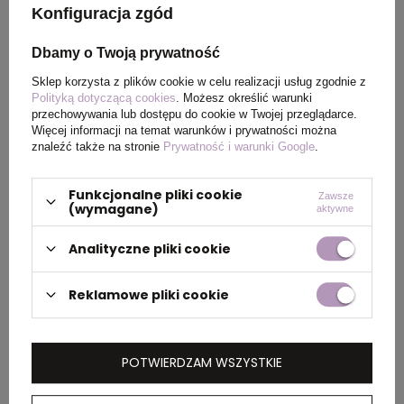
Konfiguracja zgód
Kolor
Antracyt
Dbamy o Twoją prywatność
Sklep korzysta z plików cookie w celu realizacji usług zgodnie z
PAKOWANIE
Polityką dotyczącą cookies
. Możesz określić warunki
przechowywania lub dostępu do cookie w Twojej przeglądarce.
Więcej informacji na temat warunków i prywatności można
znaleźć także na stronie
Prywatność i warunki Google
.
Wymiary
43 x 58 x 30 cm
,
39 x 58 x
kartonu
21 cm
Funkcjonalne pliki cookie
zewnętrznego
Zawsze
(wymagane)
aktywne
Waga
12 kg
,
14 kg
Analityczne pliki cookie
kartonu
zewnętrznego
Reklamowe pliki cookie
OPIS
POTWIERDZAM WSZYSTKIE
Męska koszulka polo z krótkim rękawem