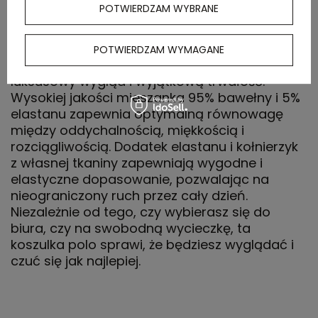
POTWIERDZAM WYBRANE
Markham to idealne połączenie stylu, wygody i
wszechstronności. Wykonana z wysokiej
jakości podwójnej dzianiny piqué o
POTWIERDZAM WYMAGANE
gramaturze 200 g/m² koszulka polo zapewnia
luksusowy wygląd i wyjątkową trwałość.
Wysokiej jakości mieszanka 95% bawełny i 5%
elastanu zapewnia optymalną równowagę
między oddychalnością, miękkością i
rozciągliwością. Dodatek elastanu i kołnierzyk
z własnej tkaniny zapewniają wygodne i
elastyczne dopasowanie, pozwalając na
nieograniczony ruch przez cały dzień.
Niezależnie od tego, czy wybierasz się do
biura, czy na swobodną wycieczkę, ta
koszulka polo sprawi, że będziesz wyglądać i
czuć się jak najlepiej.