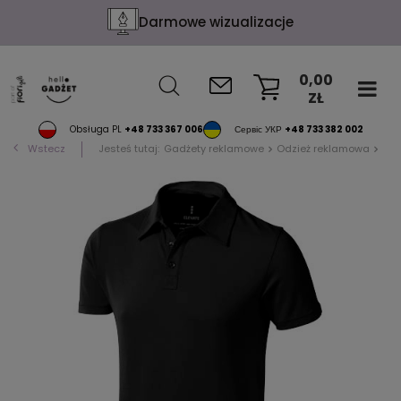
Darmowe wizualizacje
0,00
ZŁ
KOSZYK
Obsługa PL
+48 733 367 006
Сервіс УКР
+48 733 382 002
Wstecz
Jesteś tutaj:
Gadżety reklamowe
Odzież reklamowa
Pol