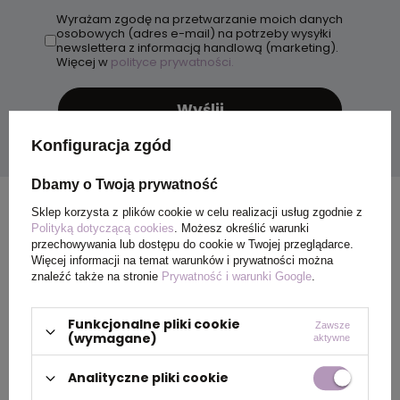
Wyrażam zgodę na przetwarzanie moich danych
osobowych (adres e-mail) na potrzeby wysyłki
newslettera z informacją handlową (marketing).
Więcej w
polityce prywatności.
Wyślij
Konfiguracja zgód
Dbamy o Twoją prywatność
Sklep korzysta z plików cookie w celu realizacji usług zgodnie z
Polityką dotyczącą cookies
. Możesz określić warunki
przechowywania lub dostępu do cookie w Twojej przeglądarce.
Więcej informacji na temat warunków i prywatności można
znaleźć także na stronie
Prywatność i warunki Google
.
Funkcjonalne pliki cookie
Zawsze
(wymagane)
aktywne
Analityczne pliki cookie