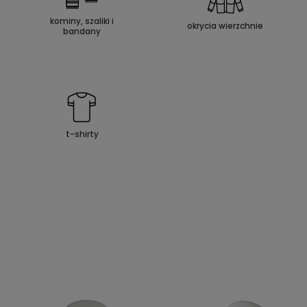
kominy, szaliki i
okrycia wierzchnie
bandany
t-shirty