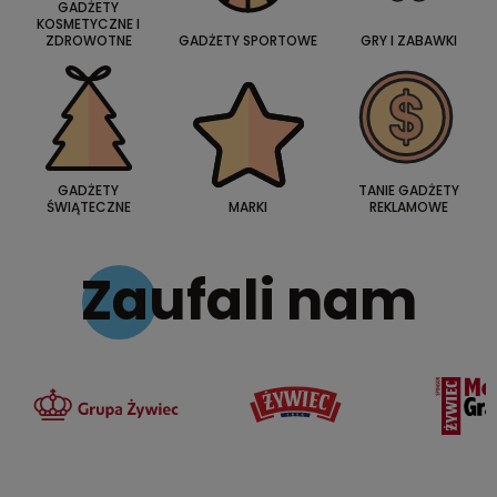
GADŻETY
KOSMETYCZNE I
ZDROWOTNE
GADŻETY SPORTOWE
GRY I ZABAWKI
GADŻETY
TANIE GADŻETY
ŚWIĄTECZNE
MARKI
REKLAMOWE
Zaufali nam