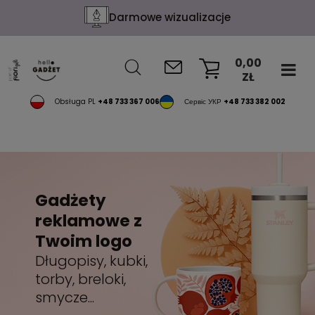
Darmowe wizualizacje
0,00
ZŁ
KOSZYK
Obsługa PL
+48 733 367 006
Сервіс УКР
+48 733 382 002
Gadżety
reklamowe z
Twoim logo
Długopisy, kubki,
torby, breloki,
smycze...