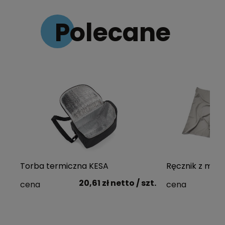
Polecane
Torba termiczna KESA
Ręcznik z mikr
20,61 zł
netto
/ szt.
cena
cena