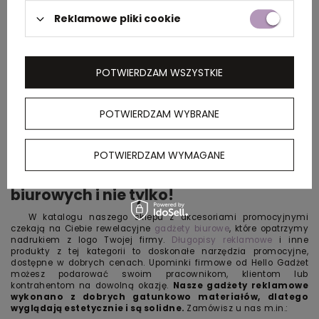
Reklamowe pliki cookie
POTWIERDZAM WSZYSTKIE
POTWIERDZAM WYBRANE
POTWIERDZAM WYMAGANE
Gadżety reklamowe dla pracowników
biurowych i nie tylko!
W katalogu naszego sklepu z akcesoriami promocyjnymi
czekają na Ciebie rewelacyjne
gadżety biurowe
, które opatrzymy
nadrukiem z logo Twojej firmy.
Długopisy reklamowe
i inne
produkty z tej kategorii to doskonałe narzędzia promocyjne,
dostępne w dobrych cenach. Upominki firmowe od Hello Gadżet
możesz podarować swoim pracownikom, klientom lub
kontrahentom na dowolną okazję.
Nasze
gadżety reklamowe
wykonano z dobrych gatunkowo materiałów, dlatego
wyglądają estetycznie i są solidne.
Zamówisz u nas m.in.: