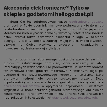
Akcesoria elektroniczne? Tylko w
sklepie z gadżetami hellogadzet.pl!
Mogą Cię też zainteresować nasze
elektroniczne gadżety
promocyjne. Takie upominki firmowe podarowane klientom lub
kontrahentom z pewnością podniosą świadomość Twojej marki.
Możemy na nich wykonać dowolny wybrany przez Ciebie nadruk,
dzięki czemu łatwo zamówisz akcesoria z logo, w kolorach
spójnych z identyfikacją wizualną Twojej marki. W Hello Gadżet
czekają na Ciebie praktyczne akcesoria i urządzenia o
nowoczesnej, designerskiej stylistyce.
W roli upominku reklamowego doskonale sprawdzi się mini
głośnik z estetycznego bambusa, który oferujemy w kilku
interesujących wariantach. Dla pracowników lub klientów możesz
też zamówić takie gadżety reklamowe z własnym logo jak
podstawki do bezprzewodowego ładowania telefonu, które
stanowią niedrogi, ale bardzo praktyczny prezent. Dużą
popularnością w naszym sklepie z gadżetami cieszą się także
powerbanki reklamowe
o optymalnej pojemności i świetnym
wyglądzie. A może szukasz gadżetu promocyjnego dla swoich
zaufanych kontrahentów? W takim razie możesz zastanowić się
nad zakupem hitu ostatnich lat
słuchawek bezprzewodowych
.