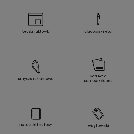
teczki i aktówki
długopisy i etui
karteczki
smycze reklamowe
samoprzylepne
notatniki i notesy
wizytowniki