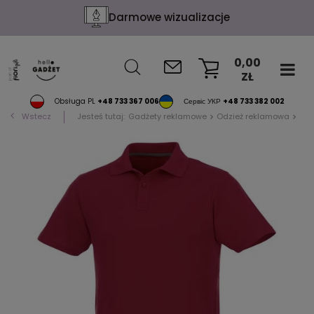
Darmowe wizualizacje
0,00
ZŁ
KOSZYK
Obsługa PL
+48 733 367 006
Сервіс УКР
+48 733 382 002
Wstecz
Jesteś tutaj:
Gadżety reklamowe
Odzież reklamowa
Pol