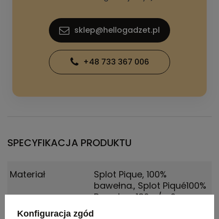
sklep@hellogadzet.pl
+48 733 367 006
SPECYFIKACJA PRODUKTU
Materiał
Splot Pique, 100%
bawełna.
,
Splot Piqué100%
Bawełna, 180 g/m2
Konfiguracja zgód