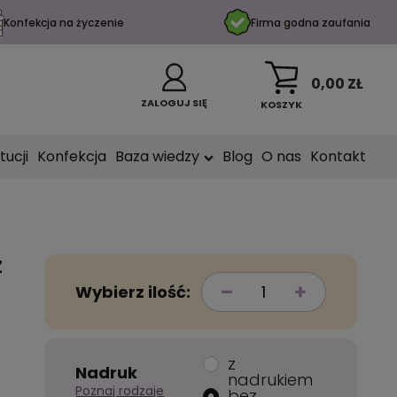
Konfekcja na życzenie
Firma godna zaufania
0,00 ZŁ
ZALOGUJ SIĘ
KOSZYK
tucji
Konfekcja
Baza wiedzy
Blog
O nas
Kontakt
z
Wybierz ilość:
z
Nadruk
nadrukiem
Poznaj rodzaje
bez