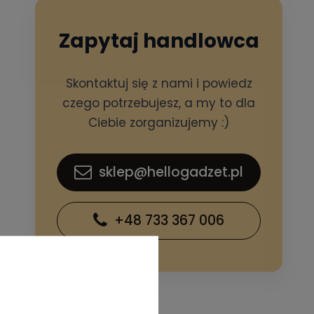
Zapytaj handlowca
Skontaktuj się z nami i powiedz
czego potrzebujesz, a my to dla
Ciebie zorganizujemy :)
sklep@hellogadzet.pl
+48 733 367 006