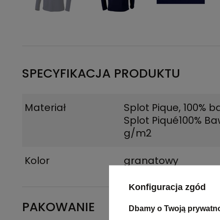
SPECYFIKACJA PRODUKTU
Materiał
Splot Pique, 100% b
Splot Piqué100% Ba
g/m2
Kolor
granatowy
Konfiguracja zgód
PAKOWANIE
Dbamy o Twoją prywatn