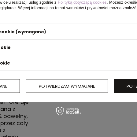
w celu realizacji usług zgodnie z
Polityką dotyczącą cookies
. Możesz określi
eglądarce. Więcej informacji na temat warunków i prywatności można znaleźć
 56 x 34
i cookie (wymagane)
ookie
ookie
ANE
POTWIERDZAM WYMAGANE
POT
em oferuje
nana z
% bawełny,
 przez cały
 z