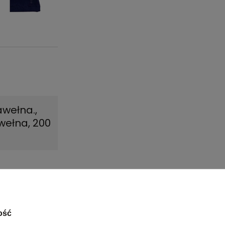
awełna.
,
wełna, 200
ość