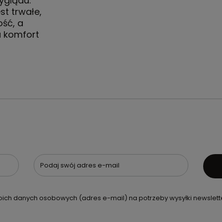
yglądu.
st trwałe,
ość, a
a komfort
Podaj swój adres e-mail
ch danych osobowych (adres e-mail) na potrzeby wysyłki newslette