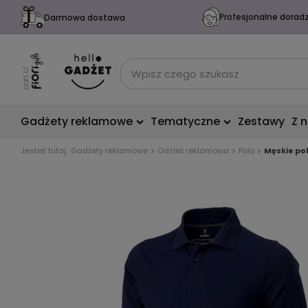
Profesjonalne dorad
Darmowa dostawa
Gadżety reklamowe
Tematyczne
Zestawy
Z 
Jesteś tutaj:
Gadżety reklamowe
Odzież reklamowa
Polo
Męskie po