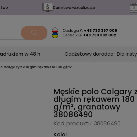
ztwo
Darmowe wizualizacje
Obsługa PL
+48 733 367 006
Сервіс УКР
+48 733 382 002
nadrukiem w 48 h
Gadżetowy doradca
Dla insty
lo Calgary z długim rękawem 180 g/m²
Męskie polo Calgary 
długim rękawem 180
g/m², granatowy
38086490
Kod produktu: 38086490
Kolor