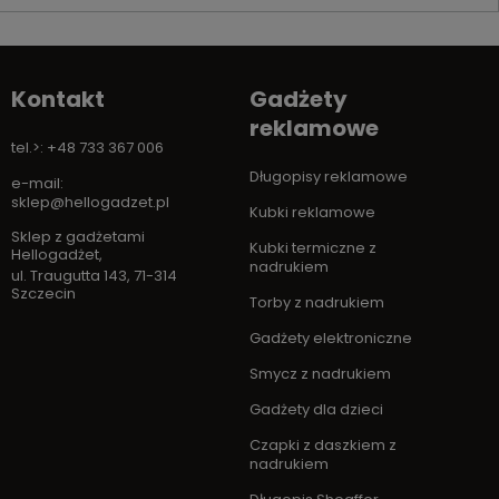
Kontakt
Gadżety
reklamowe
tel.>: +48 733 367 006
Długopisy reklamowe
e-mail:
sklep@hellogadzet.pl
Kubki reklamowe
Sklep z gadżetami
Kubki termiczne z
Hellogadżet
,
nadrukiem
ul. Traugutta 143
,
71-314
Szczecin
Torby z nadrukiem
Gadżety elektroniczne
Smycz z nadrukiem
Gadżety dla dzieci
Czapki z daszkiem z
nadrukiem