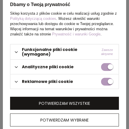
Dbamy o Twoją prywatność
Sklep korzysta z plików cookie w celu realizacji usług zgodnie z
PAKOWANIE
Polityką dotyczącą cookies
. Możesz określić warunki
przechowywania lub dostępu do cookie w Twojej przeglądarce.
Więcej informacji na temat warunków i prywatności można
znaleźć także na stronie
Prywatność i warunki Google
.
Wymiary
38 x 46 x 28 cm
,
38 x 54 x
kartonu
33 cm
zewnętrznego
Funkcjonalne pliki cookie
Zawsze
(wymagane)
aktywne
Waga
12 kg
Analityczne pliki cookie
kartonu
zewnętrznego
Reklamowe pliki cookie
OPIS
POTWIERDZAM WSZYSTKIE
Damska koszulka polo Calgary z długim
POTWIERDZAM WYBRANE
rękawem oferuje klasyczny i wyrafinowany
wygląd i jest wykonana z dzianiny piqué o