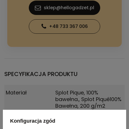
sklep@hellogadzet.pl
+48 733 367 006
SPECYFIKACJA PRODUKTU
Materiał
Splot Pique, 100%
bawełna.
,
Splot Piqué100%
Bawełna, 200 g/m2
Kolor
czarny
Konfiguracja zgód