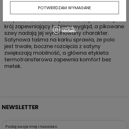
gramaturze 180 g/m² ze 100% bawełny, dzięki
POTWIERDZAM WYMAGANE
czemu idealnie nadaje się do noszenia przez
cały rok. Ta koszulka polo ma dopasowany
krój zapewniający kobiecy wygląd, a pikowane
szwy nadają jej wyrafinowany charakter.
Satynowa taśma na karku sprawia, że polo
jest trwałe, boczne rozcięcia z satyny
zwiększają mobilność, a główna etykieta
termotransferowa zapewnia komfort bez
metek.
NEWSLETTER
Podaj swoje imię i nazwisko