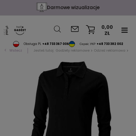
Darmowe wizualizacje
0,00
ZŁ
KOSZYK
Obsługa PL
+48 733 367 006
Сервіс УКР
+48 733 382 002
Wstecz
Jesteś tutaj:
Gadżety reklamowe
Odzież reklamowa
Pol