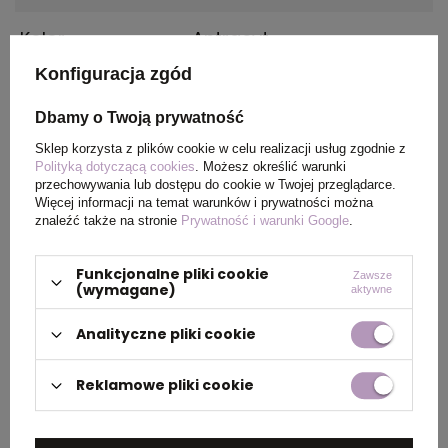
Kolor
Antracyt
Konfiguracja zgód
Dbamy o Twoją prywatność
PAKOWANIE
Sklep korzysta z plików cookie w celu realizacji usług zgodnie z
Polityką dotyczącą cookies
. Możesz określić warunki
przechowywania lub dostępu do cookie w Twojej przeglądarce.
Wymiary
39 x 53 x 28 cm
,
41 x 55 x
Więcej informacji na temat warunków i prywatności można
kartonu
28 cm
znaleźć także na stronie
Prywatność i warunki Google
.
zewnętrznego
Funkcjonalne pliki cookie
Zawsze
(wymagane)
Waga
10 kg
aktywne
kartonu
Analityczne pliki cookie
zewnętrznego
Reklamowe pliki cookie
OPIS