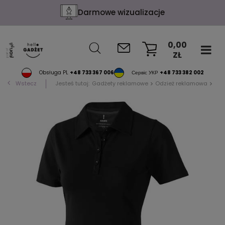
Darmowe wizualizacje
0,00
ZŁ
KOSZYK
Obsługa PL
+48 733 367 006
Сервіс УКР
+48 733 382 002
Wstecz
Jesteś tutaj:
Gadżety reklamowe
Odzież reklamowa
Pol