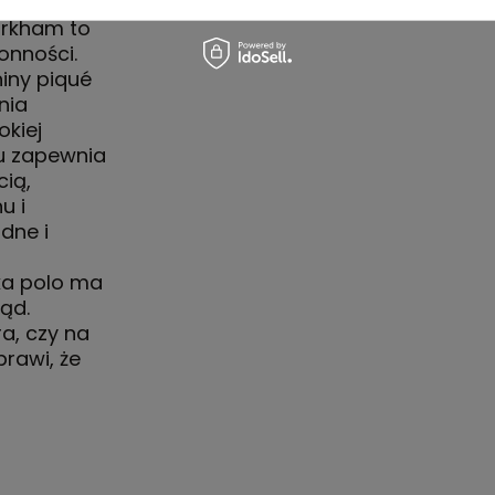
arkham to
onności.
iny piqué
nia
okiej
nu zapewnia
ią,
u i
dne i
lka polo ma
ąd.
ra, czy na
prawi, że