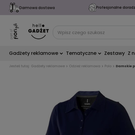
Profesjonalne dorad
Darmowa dostawa
Gadżety reklamowe
Tematyczne
Zestawy
Z 
Jesteś tutaj:
Gadżety reklamowe
Odzież reklamowa
Polo
Damskie p