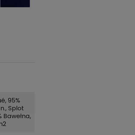
ué, 95%
n.
,
Splot
 Bawełna,
m2