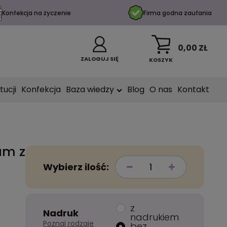
Konfekcja na życzenie
Firma godna zaufania
0,00 ZŁ
ZALOGUJ SIĘ
KOSZYK
tucji
Konfekcja
Baza wiedzy
Blog
O nas
Kontakt
am z
Wybierz ilość:
0
z
Nadruk
nadrukiem
Poznaj rodzaje
bez