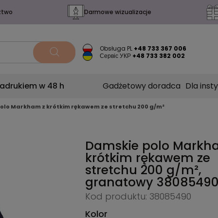
ztwo
Darmowe wizualizacje
Obsługa PL
+48 733 367 006
Сервіс УКР
+48 733 382 002
nadrukiem w 48 h
Gadżetowy doradca
Dla insty
olo Markham z krótkim rękawem ze stretchu 200 g/m²
Damskie polo Markh
krótkim rękawem ze
stretchu 200 g/m²,
granatowy
3808549
Kod produktu: 38085490
Kolor