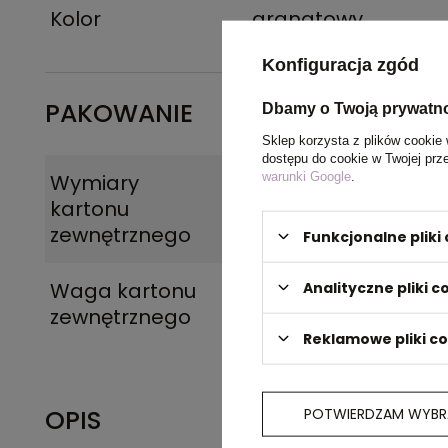
Kolor
granatowy
Konfiguracja zgód
PAKOWANIE
Dbamy o Twoją prywatn
Sklep korzysta z plików cookie 
dostępu do cookie w Twojej prz
warunki Google
.
Wymiary
40 x 60 x 23 cm
,
39 
kartonu
cm
zewnętrznego
Funkcjonalne plik
Waga kartonu
10 kg
,
11 kg
Analityczne pliki c
zewnętrznego
Reklamowe pliki c
OPIS
POTWIERDZAM WYBR