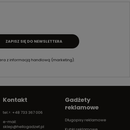
ZAPISZ SIĘ DO NEWSLETTERA
ra z informacją handlową (marketing).
Kontakt
Gadżety
reklamowe
tel.>: +48 733 367 006
Długopisy reklamowe
e-mail:
sklep@hellogadzet.pl
Kubki reklamowe