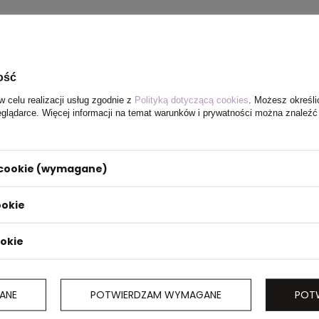
ość
w celu realizacji usług zgodnie z
Polityką dotyczącą cookies
. Możesz określi
eglądarce. Więcej informacji na temat warunków i prywatności można znaleźć
x 53 x 28
i cookie (wymagane)
ookie
ookie
ANE
POTWIERDZAM WYMAGANE
POT