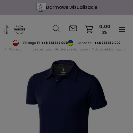
Darmowe wizualizacje
0,00
ZŁ
KOSZYK
Obsługa PL
+48 733 367 006
Сервіс УКР
+48 733 382 002
Wstecz
Jesteś tutaj:
Gadżety reklamowe
Odzież reklamowa
Pol