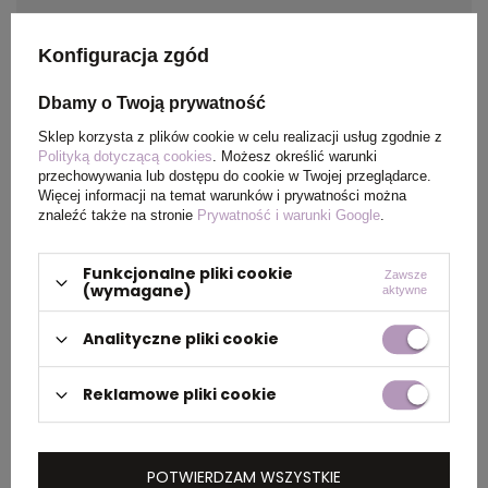
Kolor
granatowy
Konfiguracja zgód
Dbamy o Twoją prywatność
PAKOWANIE
Sklep korzysta z plików cookie w celu realizacji usług zgodnie z
Polityką dotyczącą cookies
. Możesz określić warunki
przechowywania lub dostępu do cookie w Twojej przeglądarce.
Więcej informacji na temat warunków i prywatności można
Wymiary
43 x 58 x 30 cm
,
40 x 60 x
znaleźć także na stronie
Prywatność i warunki Google
.
kartonu
30 cm
zewnętrznego
Funkcjonalne pliki cookie
Zawsze
(wymagane)
aktywne
Waga
12 kg
,
14 kg
Analityczne pliki cookie
kartonu
zewnętrznego
Reklamowe pliki cookie
OPIS
POTWIERDZAM WSZYSTKIE