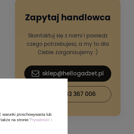
Zapytaj handlowca
Skontaktuj się z nami i powiedz
czego potrzebujesz, a my to dla
Ciebie zorganizujemy :)
sklep@hellogadzet.pl
+48 733 367 006
ć warunki przechowywania lub
 także na stronie
Prywatność i