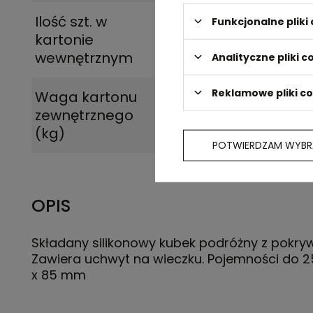
Ilość szt. w
1
Funkcjonalne plik
kartonie
wewnętrznym
Analityczne pliki c
Reklamowe pliki c
Waga kartonu
5.100
zewnętrznego
(kg)
POTWIERDZAM WYBR
OPIS
Składany silikonowy kubek podróżny z pokryw
Zawiera uchwyt na wieczku. Pojemności do 2
x 85 mm