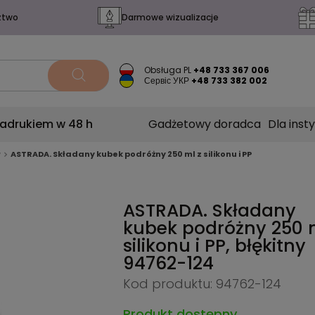
ztwo
Darmowe wizualizacje
Obsługa PL
+48 733 367 006
Сервіс УКР
+48 733 382 002
nadrukiem w 48 h
Gadżetowy doradca
Dla insty
w
ASTRADA. Składany kubek podróżny 250 ml z silikonu i PP
ASTRADA. Składany
kubek podróżny 250 
silikonu i PP, błękitny
94762-124
Kod produktu: 94762-124
Produkt dostępny