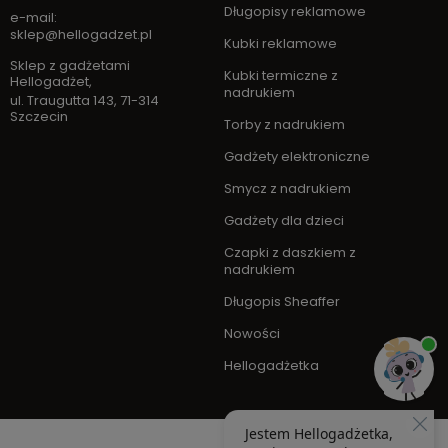
Długopisy reklamowe
e-mail:
sklep@hellogadzet.pl
Kubki reklamowe
Sklep z gadżetami
Kubki termiczne z
Hellogadżet
,
nadrukiem
ul. Traugutta 143
,
71-314
Szczecin
Torby z nadrukiem
Gadżety elektroniczne
Smycz z nadrukiem
Gadżety dla dzieci
Czapki z daszkiem z
nadrukiem
Długopis Sheaffer
Nowości
Hellogadżetka