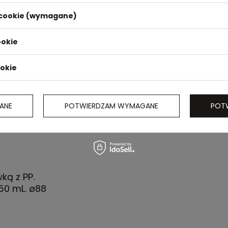
i cookie (wymagane)
ookie
ookie
ANE
POTWIERDZAM WYMAGANE
POT
ką z PP.
50 mL. ø88