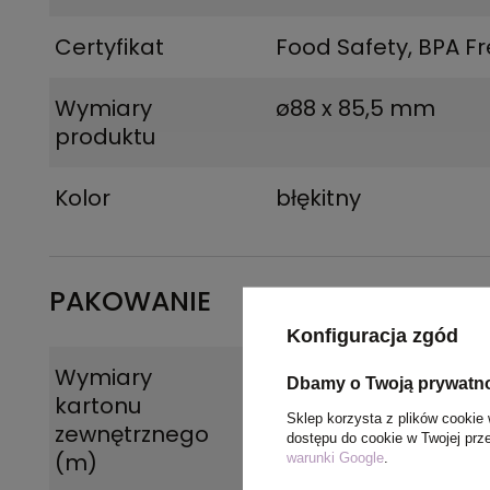
Certyfikat
Food Safety, BPA F
Wymiary
ø88 x 85,5 mm
produktu
Kolor
błękitny
PAKOWANIE
Konfiguracja zgód
Wymiary
0.42x0.3x0.2
Dbamy o Twoją prywatn
kartonu
Sklep korzysta z plików cookie 
zewnętrznego
dostępu do cookie w Twojej prz
(m)
warunki Google
.