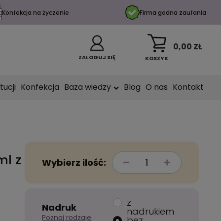
Konfekcja na życzenie
Firma godna zaufania
0,00 ZŁ
ZALOGUJ SIĘ
KOSZYK
tucji
Konfekcja
Baza wiedzy
Blog
O nas
Kontakt
ml z
Wybierz ilość:
z
Nadruk
nadrukiem
Poznaj rodzaje
bez