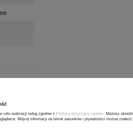
ree
ość
w celu realizacji usług zgodnie z
Polityką dotyczącą cookies
. Możesz określi
eglądarce. Więcej informacji na temat warunków i prywatności można znaleźć