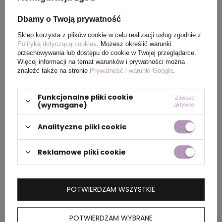
Wymiary
ø88 x 85,5 mm
Dbamy o Twoją prywatność
produktu
Sklep korzysta z plików cookie w celu realizacji usług zgodnie z
Polityką dotyczącą cookies
. Możesz określić warunki
Kolor
granatowy
przechowywania lub dostępu do cookie w Twojej przeglądarce.
Więcej informacji na temat warunków i prywatności można
znaleźć także na stronie
Prywatność i warunki Google
.
PAKOWANIE
Funkcjonalne pliki cookie
Zawsze
(wymagane)
aktywne
Analityczne pliki cookie
Wymiary
0.42x0.3x0.2
kartonu
zewnętrznego
Reklamowe pliki cookie
(m)
Ilość szt. w
1
POTWIERDZAM WSZYSTKIE
kartonie
wewnętrznym
POTWIERDZAM WYBRANE