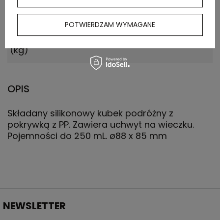
Waga
5.100
POTWIERDZAM WYMAGANE
kartonu
zewnętrznego
(kg)
OPIS
Składany silikonowy kubek podróżny z
pokrywką z PP. Zawiera uchwyt na wieczku.
Pojemności do 250 mL. ø88 x 85 mm
NEWSLETTER