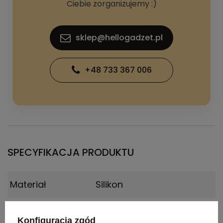
Ciebie zorganizujemy :)
sklep@hellogadzet.pl
+48 733 367 006
SPECYFIKACJA PRODUKTU
Materiał
Silikon
Certyfikat
Food Safety, BPA Free
Konfiguracja zgód