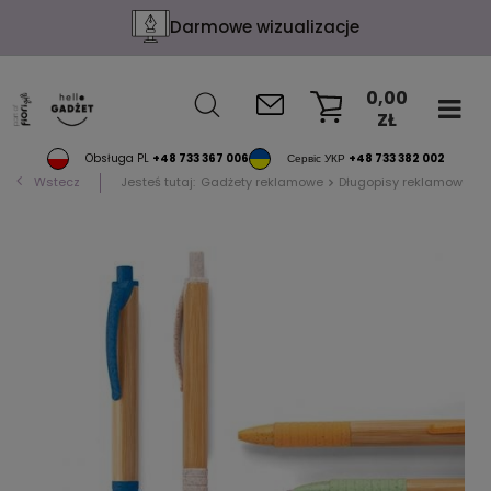
Darmowe wizualizacje
0,00
ZŁ
KOSZYK
Obsługa PL
+48 733 367 006
Сервіс УКР
+48 733 382 002
Wstecz
Jesteś tutaj:
Gadżety reklamowe
Długopisy reklamowe