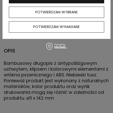
POTWIERDZAM WYBRANE
Waga
11.500
kartonu
zewnętrznego
POTWIERDZAM WYMAGANE
(kg)
OPIS
Bambusowy długopis z antypoślizgowym
uchwytem, ​​klipsem i kolorowymi elementami z
włókna pszenicznego i ABS. Niebieski tusz.
Ponieważ produkt jest wykonany z naturalnych
materiałów, kolor produktu oraz wynik
drukowania mogą się różnić w zależności od
produktu. ø11 x 142 mm