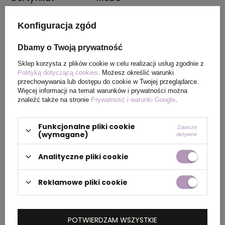
Wymiary
ø11 x 142 mm
Konfiguracja zgód
produktu
Dbamy o Twoją prywatność
Kolor
Szafirowy
Sklep korzysta z plików cookie w celu realizacji usług zgodnie z
Polityką dotyczącą cookies
. Możesz określić warunki
przechowywania lub dostępu do cookie w Twojej przeglądarce.
Więcej informacji na temat warunków i prywatności można
znaleźć także na stronie
Prywatność i warunki Google
.
PAKOWANIE
Funkcjonalne pliki cookie
Zawsze
(wymagane)
aktywne
Wymiary
0.45x0.31x0.19
kartonu
Analityczne pliki cookie
zewnętrznego
(m)
Reklamowe pliki cookie
Ilość szt. w
50
kartonie
POTWIERDZAM WSZYSTKIE
wewnętrznym